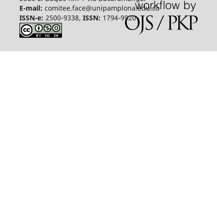
E-mail:
comitee.face@unipamplona.edu.co
ISSN-e:
2500-9338,
ISSN:
1794-9920