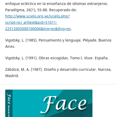
enfoque ecléctico en la enseñanza de idiomas extranjeros.
Paradígma, 26(1), 55-88. Recuperado de:
http://www.scielo.org.ve/scielo.php?
script=sci_arttext&pid=S1011-
22512005000100004&lng=es&tlng=es
.
Vigotsky, L. (1985). Pensamiento y lenguaje. Pléyade. Buenos
Aires.
Vigotsky, L. (1991). Obras escogidas. Tomo I. Visor. España.
Zábálzá, M. A. (1987). Diseño y desarrollo curricular. Narcea,
Madrid.