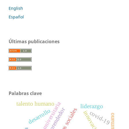
English
Español
Últimas publicaciones
Palabras clave
enseñanza universitaria
talento humano
liderazgo
emprendedor
desarrollo
innovación
covid-19