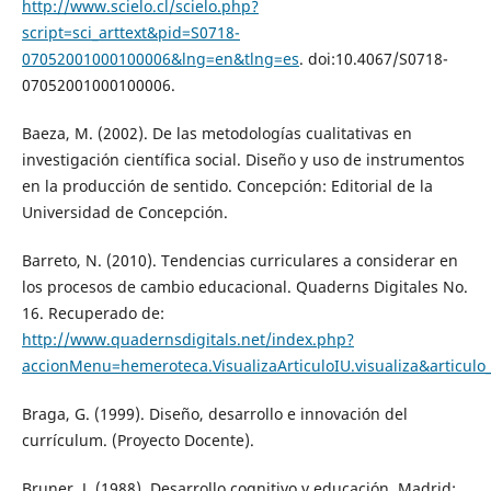
http://www.scielo.cl/scielo.php?
script=sci_arttext&pid=S0718-
07052001000100006&lng=en&tlng=es
. doi:10.4067/S0718-
07052001000100006.
Baeza, M. (2002). De las metodologías cualitativas en
investigación científica social. Diseño y uso de instrumentos
en la producción de sentido. Concepción: Editorial de la
Universidad de Concepción.
Barreto, N. (2010). Tendencias curriculares a considerar en
los procesos de cambio educacional. Quaderns Digitales No.
16. Recuperado de:
http://www.quadernsdigitals.net/index.php?
accionMenu=hemeroteca.VisualizaArticuloIU.visualiza&articulo
Braga, G. (1999). Diseño, desarrollo e innovación del
currículum. (Proyecto Docente).
Bruner, J. (1988). Desarrollo cognitivo y educación. Madrid: