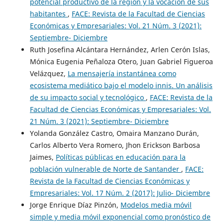
potencial productivo de la región y la vocación de sus
habitantes
,
FACE: Revista de la Facultad de Ciencias
Económicas y Empresariales: Vol. 21 Núm. 3 (2021):
Septiembre- Diciembre
Ruth Josefina Alcántara Hernández, Arlen Cerón Islas,
Mónica Eugenia Peñaloza Otero, Juan Gabriel Figueroa
Velázquez,
La mensajería instantánea como
ecosistema mediático bajo el modelo innis. Un análisis
de su impacto social y tecnológico
,
FACE: Revista de la
Facultad de Ciencias Económicas y Empresariales: Vol.
21 Núm. 3 (2021): Septiembre- Diciembre
Yolanda González Castro, Omaira Manzano Durán,
Carlos Alberto Vera Romero, Jhon Erickson Barbosa
Jaimes,
Políticas públicas en educación para la
población vulnerable de Norte de Santander
,
FACE:
Revista de la Facultad de Ciencias Económicas y
Empresariales: Vol. 17 Núm. 2 (2017): Julio- Diciembre
Jorge Enrique Díaz Pinzón,
Modelos media móvil
simple y media móvil exponencial como pronóstico de