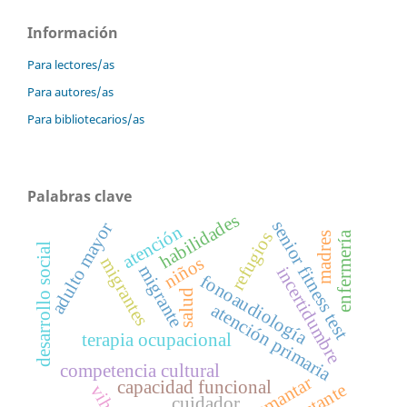
Información
Para lectores/as
Para autores/as
Para bibliotecarios/as
Palabras clave
habilidades
senior fitness test
adulto mayor
atención
refugios
enfermería
madres
desarrollo social
niños
migrantes
migrante
incertidumbre
fonoaudiología
salud
atención primaria
terapia ocupacional
competencia cultural
amamantar
capacidad funcional
lactante
vih
cuidador