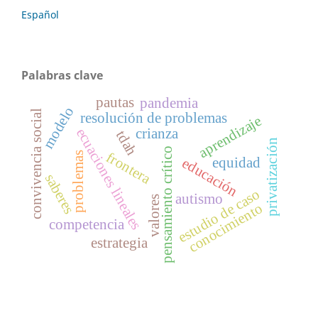
Español
Palabras clave
pautas
pandemia
modelo
convivencia social
resolución de problemas
aprendizaje
crianza
ecuaciones lineales
tdah
privatización
pensamiento crítico
frontera
problemas
equidad
educación
saberes
estudio de caso
autismo
valores
conocimiento
competencia
estrategia