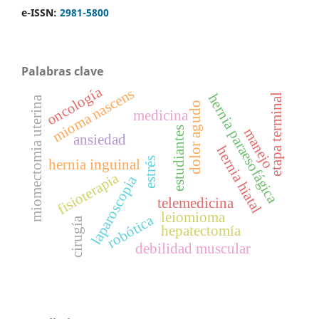
e-ISSN:
2981-5800
Palabras clave
oncología
mioma nascens
hernia paraesofágica
etapa terminal
miomectomia uterina
dolor agudo
medicina
estudiantes
manejo
ansiedad
hernia hiatal
estrés
hernia inguinal
fisioterapia
laparoscopia
telemedicina
leiomioma
robótica
cirugía
hepatectomía
debilidad muscular