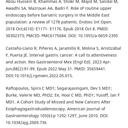
Abou Hussein B, Khammas A, Shokr M, Majid M, Sandal M,
Awadhi SA, Mazrouei AA, Badri F. Role of routine upper
endoscopy before bariatric surgery in the Middle East
population: a review of 1278 patients. Endosc Int Open.
2018 Oct;6(10): E1171- E1176. Epub 2018 Oct 8. PMID:
30302373; PMCID: PMC6175684. DOI: 10.1055/a-0659-2395
Castaño-Llano R, Piñeres A, Jaramillo R, Molina S, Aristizábal
F, Puerta JE. Interval gastric cancer: A call to attentiveness
and action. Rev Gastroenterol Mex (Engl Ed). 2023 Apr-
Jun;88(2):91-99. Epub 2022 May 31. PMID: 35659441.
DOI:10.1016/j.rgmxen.2022.05.015.
Raftopoulos, Spiro C MD1; Segarajasingam, Dev S MD1;
Burke, Valerie MD, PhD2; Ee, Hooi C MD, PhD1; Yusoff, Ian F
MD1. A Cohort Study of Missed and New Cancers After
Esophagogastroduodenoscopy. American Journal of
Gastroenterology 105(6):p 1292-1297, June 2010. DOI:
10.1038/ajg.2009.736