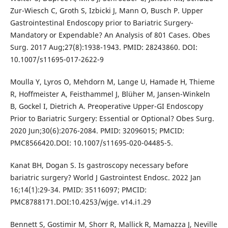
Zur-Wiesch C, Groth S, Izbicki J, Mann O, Busch P. Upper
Gastrointestinal Endoscopy prior to Bariatric Surgery-
Mandatory or Expendable? An Analysis of 801 Cases. Obes
Surg. 2017 Aug;27(8):1938-1943. PMID: 28243860. DOI:
10.1007/s11695-017-2622-9
Moulla Y, Lyros O, Mehdorn M, Lange U, Hamade H, Thieme
R, Hoffmeister A, Feisthammel J, Blüher M, Jansen-Winkeln
B, Gockel I, Dietrich A. Preoperative Upper-GI Endoscopy
Prior to Bariatric Surgery: Essential or Optional? Obes Surg.
2020 Jun;30(6):2076-2084. PMID: 32096015; PMCID:
PMC8566420.DOI: 10.1007/s11695-020-04485-5.
Kanat BH, Dogan S. Is gastroscopy necessary before
bariatric surgery? World J Gastrointest Endosc. 2022 Jan
16;14(1):29-34. PMID: 35116097; PMCID:
PMC8788171.DOI:10.4253/wjge. v14.i1.29
Bennett S, Gostimir M, Shorr R, Mallick R, Mamazza J, Neville