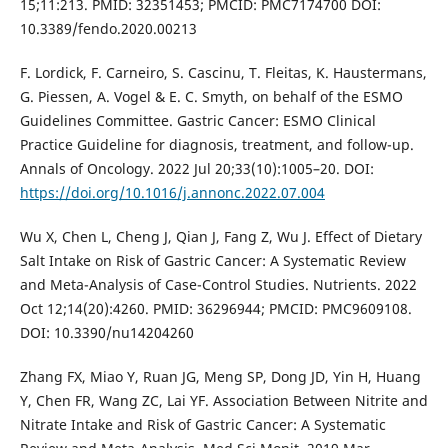
15;11:213. PMID: 32351453; PMCID: PMC7174700 DOI:
10.3389/fendo.2020.00213
F. Lordick, F. Carneiro, S. Cascinu, T. Fleitas, K. Haustermans,
G. Piessen, A. Vogel & E. C. Smyth, on behalf of the ESMO
Guidelines Committee. Gastric Cancer: ESMO Clinical
Practice Guideline for diagnosis, treatment, and follow-up.
Annals of Oncology. 2022 Jul 20;33(10):1005–20. DOI:
https://doi.org/10.1016/j.annonc.2022.07.004
Wu X, Chen L, Cheng J, Qian J, Fang Z, Wu J. Effect of Dietary
Salt Intake on Risk of Gastric Cancer: A Systematic Review
and Meta-Analysis of Case-Control Studies. Nutrients. 2022
Oct 12;14(20):4260. PMID: 36296944; PMCID: PMC9609108.
DOI: 10.3390/nu14204260
Zhang FX, Miao Y, Ruan JG, Meng SP, Dong JD, Yin H, Huang
Y, Chen FR, Wang ZC, Lai YF. Association Between Nitrite and
Nitrate Intake and Risk of Gastric Cancer: A Systematic