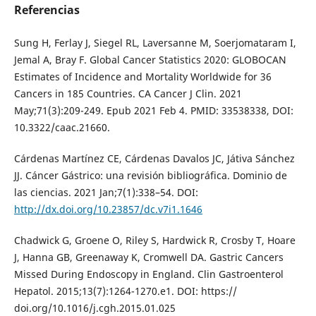
Referencias
Sung H, Ferlay J, Siegel RL, Laversanne M, Soerjomataram I,
Jemal A, Bray F. Global Cancer Statistics 2020: GLOBOCAN
Estimates of Incidence and Mortality Worldwide for 36
Cancers in 185 Countries. CA Cancer J Clin. 2021
May;71(3):209-249. Epub 2021 Feb 4. PMID: 33538338, DOI:
10.3322/caac.21660.
Cárdenas Martínez CE, Cárdenas Davalos JC, Játiva Sánchez
JJ. Cáncer Gástrico: una revisión bibliográfica. Dominio de
las ciencias. 2021 Jan;7(1):338–54. DOI:
http://dx.doi.org/10.23857/dc.v7i1.1646
Chadwick G, Groene O, Riley S, Hardwick R, Crosby T, Hoare
J, Hanna GB, Greenaway K, Cromwell DA. Gastric Cancers
Missed During Endoscopy in England. Clin Gastroenterol
Hepatol. 2015;13(7):1264-1270.e1. DOI: https://
doi.org/10.1016/j.cgh.2015.01.025