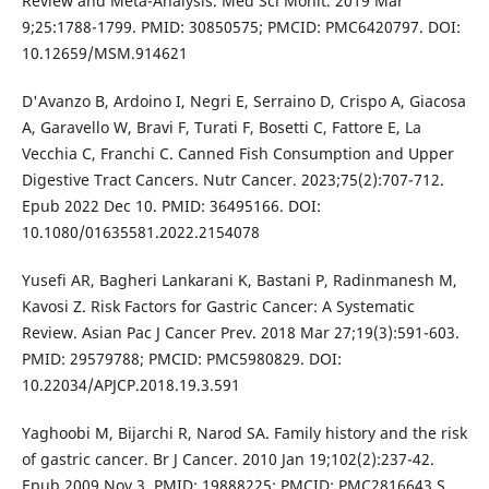
Review and Meta-Analysis. Med Sci Monit. 2019 Mar
9;25:1788-1799. PMID: 30850575; PMCID: PMC6420797. DOI:
10.12659/MSM.914621
D'Avanzo B, Ardoino I, Negri E, Serraino D, Crispo A, Giacosa
A, Garavello W, Bravi F, Turati F, Bosetti C, Fattore E, La
Vecchia C, Franchi C. Canned Fish Consumption and Upper
Digestive Tract Cancers. Nutr Cancer. 2023;75(2):707-712.
Epub 2022 Dec 10. PMID: 36495166. DOI:
10.1080/01635581.2022.2154078
Yusefi AR, Bagheri Lankarani K, Bastani P, Radinmanesh M,
Kavosi Z. Risk Factors for Gastric Cancer: A Systematic
Review. Asian Pac J Cancer Prev. 2018 Mar 27;19(3):591-603.
PMID: 29579788; PMCID: PMC5980829. DOI:
10.22034/APJCP.2018.19.3.591
Yaghoobi M, Bijarchi R, Narod SA. Family history and the risk
of gastric cancer. Br J Cancer. 2010 Jan 19;102(2):237-42.
Epub 2009 Nov 3. PMID: 19888225; PMCID: PMC2816643.S,