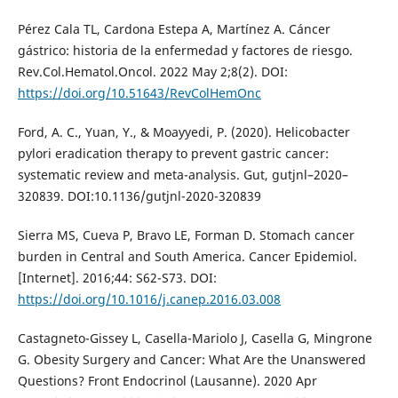
Pérez Cala TL, Cardona Estepa A, Martínez A. Cáncer
gástrico: historia de la enfermedad y factores de riesgo.
Rev.Col.Hematol.Oncol. 2022 May 2;8(2). DOI:
https://doi.org/10.51643/RevColHemOnc
Ford, A. C., Yuan, Y., & Moayyedi, P. (2020). Helicobacter
pylori eradication therapy to prevent gastric cancer:
systematic review and meta-analysis. Gut, gutjnl–2020–
320839. DOI:10.1136/gutjnl-2020-320839
Sierra MS, Cueva P, Bravo LE, Forman D. Stomach cancer
burden in Central and South America. Cancer Epidemiol.
[Internet]. 2016;44: S62-S73. DOI:
https://doi.org/10.1016/j.canep.2016.03.008
Castagneto-Gissey L, Casella-Mariolo J, Casella G, Mingrone
G. Obesity Surgery and Cancer: What Are the Unanswered
Questions? Front Endocrinol (Lausanne). 2020 Apr