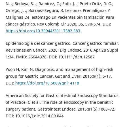
N. .; Bedoya, S. .; Ramírez, C.; Soto, J. .; Prieto Ortiz, R. G.;
Orrego, J. .; Borráez-Segura, B. Lesiones Premalignas Y
Malignas Del estómago En Pacientes Sin tamización Para
cáncer gástrico. Rev Colomb Cir 2020, 35, 570-574. DOI:
https://doi.org/10.30944/20117582.583
Epidemiología del cáncer gástrico. Cáncer gástrico familiar.
Revisiones en Cáncer. 2020; Dig Endosc. 2016 Apr;28 Suppl
1:34. PMID: 26644376. DOI: 10.1111/den.12587
Yoon H, Kim N. Diagnosis, and management of high-risk
group for Gastric Cancer. Gut and Liver. 2015;9(1): 5-17.
DOI:
https://doi.org/10.5009/gnl14118
American Society for Gastrointestinal Endoscopy Standards
of Practice, C et al. The role of endoscopy in the bariatric
surgery patient. Gastrointest Endosc. 2015;81(5):1063–72.
DOI: 10.1016/j.gie.2014.09.044