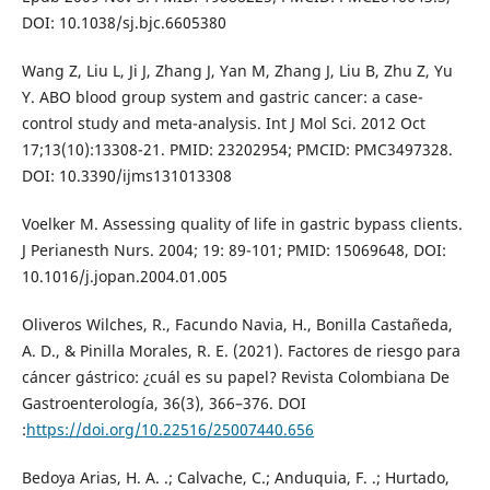
DOI: 10.1038/sj.bjc.6605380
Wang Z, Liu L, Ji J, Zhang J, Yan M, Zhang J, Liu B, Zhu Z, Yu
Y. ABO blood group system and gastric cancer: a case-
control study and meta-analysis. Int J Mol Sci. 2012 Oct
17;13(10):13308-21. PMID: 23202954; PMCID: PMC3497328.
DOI: 10.3390/ijms131013308
Voelker M. Assessing quality of life in gastric bypass clients.
J Perianesth Nurs. 2004; 19: 89-101; PMID: 15069648, DOI:
10.1016/j.jopan.2004.01.005
Oliveros Wilches, R., Facundo Navia, H., Bonilla Castañeda,
A. D., & Pinilla Morales, R. E. (2021). Factores de riesgo para
cáncer gástrico: ¿cuál es su papel? Revista Colombiana De
Gastroenterología, 36(3), 366–376. DOI
:
https://doi.org/10.22516/25007440.656
Bedoya Arias, H. A. .; Calvache, C.; Anduquia, F. .; Hurtado,