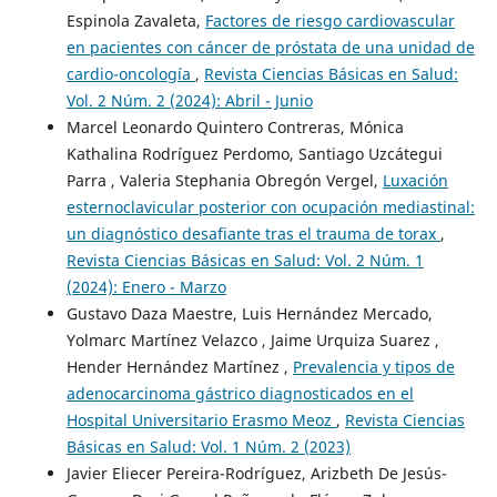
Espinola Zavaleta,
Factores de riesgo cardiovascular
en pacientes con cáncer de próstata de una unidad de
cardio-oncología
,
Revista Ciencias Básicas en Salud:
Vol. 2 Núm. 2 (2024): Abril - Junio
Marcel Leonardo Quintero Contreras, Mónica
Kathalina Rodríguez Perdomo, Santiago Uzcátegui
Parra , Valeria Stephania Obregón Vergel,
Luxación
esternoclavicular posterior con ocupación mediastinal:
un diagnóstico desafiante tras el trauma de torax
,
Revista Ciencias Básicas en Salud: Vol. 2 Núm. 1
(2024): Enero - Marzo
Gustavo Daza Maestre, Luis Hernández Mercado,
Yolmarc Martínez Velazco , Jaime Urquiza Suarez ,
Hender Hernández Martínez ,
Prevalencia y tipos de
adenocarcinoma gástrico diagnosticados en el
Hospital Universitario Erasmo Meoz
,
Revista Ciencias
Básicas en Salud: Vol. 1 Núm. 2 (2023)
Javier Eliecer Pereira-Rodríguez, Arizbeth De Jesús-