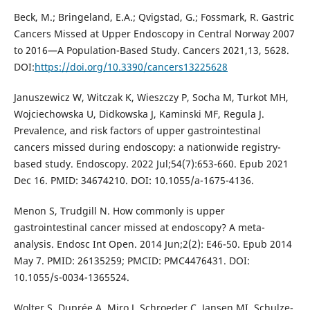
Beck, M.; Bringeland, E.A.; Qvigstad, G.; Fossmark, R. Gastric
Cancers Missed at Upper Endoscopy in Central Norway 2007
to 2016—A Population-Based Study. Cancers 2021,13, 5628.
DOI:
https://doi.org/10.3390/cancers13225628
Januszewicz W, Witczak K, Wieszczy P, Socha M, Turkot MH,
Wojciechowska U, Didkowska J, Kaminski MF, Regula J.
Prevalence, and risk factors of upper gastrointestinal
cancers missed during endoscopy: a nationwide registry-
based study. Endoscopy. 2022 Jul;54(7):653-660. Epub 2021
Dec 16. PMID: 34674210. DOI: 10.1055/a-1675-4136.
Menon S, Trudgill N. How commonly is upper
gastrointestinal cancer missed at endoscopy? A meta-
analysis. Endosc Int Open. 2014 Jun;2(2): E46-50. Epub 2014
May 7. PMID: 26135259; PMCID: PMC4476431. DOI:
10.1055/s-0034-1365524.
Wolter S, Duprée A, Miro J, Schroeder C, Jansen MI, Schulze-