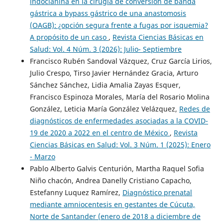
indocianina en la cirugía de conversión de banda
gástrica a bypass gástrico de una anastomosis
(OAGB): ¿opción segura frente a fugas por isquemia?
A propósito de un caso
,
Revista Ciencias Básicas en
Salud: Vol. 4 Núm. 3 (2026): Julio- Septiembre
Francisco Rubén Sandoval Vázquez, Cruz García Lirios,
Julio Crespo, Tirso Javier Hernández Gracia, Arturo
Sánchez Sánchez, Lidia Amalia Zayas Esquer,
Francisco Espinoza Morales, María del Rosario Molina
González, Leticia María González Velázquez,
Redes de
diagnósticos de enfermedades asociadas a la COVID-
19 de 2020 a 2022 en el centro de México
,
Revista
Ciencias Básicas en Salud: Vol. 3 Núm. 1 (2025): Enero
- Marzo
Pablo Alberto Galvis Centurión, Martha Raquel Sofia
Niño chacón, Andrea Danelly Cristiano Capacho,
Estefanny Luquez Ramírez,
Diagnóstico prenatal
mediante amniocentesis en gestantes de Cúcuta,
Norte de Santander (enero de 2018 a diciembre de