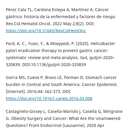
Pérez Cala TL, Cardona Estepa A, Martínez A. Cáncer
gástrico: historia de la enfermedad y factores de riesgo.
Rev.Col.Hematol.Oncol. 2022 May 2;8(2). DOI:
https://doi.org/10.51643/RevColHemOnc
Ford, A. C., Yuan, Y., & Moayyedi, P. (2020). Helicobacter
pylori eradication therapy to prevent gastric cancer:
systematic review and meta-analysis. Gut, gutjnl–2020–
320839. DOI:10.1136/gutjnl-2020-320839
Sierra MS, Cueva P, Bravo LE, Forman D. Stomach cancer
burden in Central and South America. Cancer Epidemiol.
[Internet]. 2016;44: S62-S73. DOI:
https://doi.org/10.1016/j.canep.2016.03.008
Castagneto-Gissey L, Casella-Mariolo J, Casella G, Mingrone
G. Obesity Surgery and Cancer: What Are the Unanswered
Questions? Front Endocrinol (Lausanne). 2020 Apr