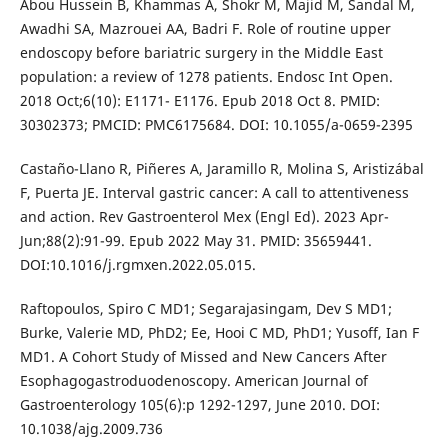
Abou Hussein B, Khammas A, Shokr M, Majid M, Sandal M,
Awadhi SA, Mazrouei AA, Badri F. Role of routine upper
endoscopy before bariatric surgery in the Middle East
population: a review of 1278 patients. Endosc Int Open.
2018 Oct;6(10): E1171- E1176. Epub 2018 Oct 8. PMID:
30302373; PMCID: PMC6175684. DOI: 10.1055/a-0659-2395
Castaño-Llano R, Piñeres A, Jaramillo R, Molina S, Aristizábal
F, Puerta JE. Interval gastric cancer: A call to attentiveness
and action. Rev Gastroenterol Mex (Engl Ed). 2023 Apr-
Jun;88(2):91-99. Epub 2022 May 31. PMID: 35659441.
DOI:10.1016/j.rgmxen.2022.05.015.
Raftopoulos, Spiro C MD1; Segarajasingam, Dev S MD1;
Burke, Valerie MD, PhD2; Ee, Hooi C MD, PhD1; Yusoff, Ian F
MD1. A Cohort Study of Missed and New Cancers After
Esophagogastroduodenoscopy. American Journal of
Gastroenterology 105(6):p 1292-1297, June 2010. DOI:
10.1038/ajg.2009.736