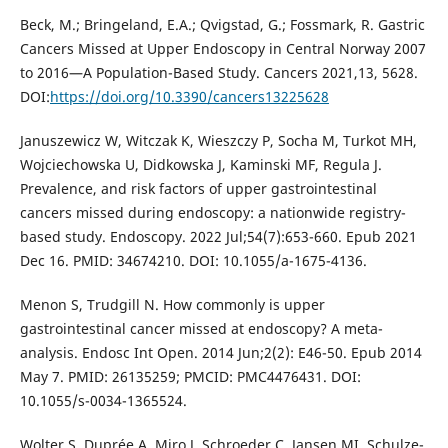
Beck, M.; Bringeland, E.A.; Qvigstad, G.; Fossmark, R. Gastric
Cancers Missed at Upper Endoscopy in Central Norway 2007
to 2016—A Population-Based Study. Cancers 2021,13, 5628.
DOI:
https://doi.org/10.3390/cancers13225628
Januszewicz W, Witczak K, Wieszczy P, Socha M, Turkot MH,
Wojciechowska U, Didkowska J, Kaminski MF, Regula J.
Prevalence, and risk factors of upper gastrointestinal
cancers missed during endoscopy: a nationwide registry-
based study. Endoscopy. 2022 Jul;54(7):653-660. Epub 2021
Dec 16. PMID: 34674210. DOI: 10.1055/a-1675-4136.
Menon S, Trudgill N. How commonly is upper
gastrointestinal cancer missed at endoscopy? A meta-
analysis. Endosc Int Open. 2014 Jun;2(2): E46-50. Epub 2014
May 7. PMID: 26135259; PMCID: PMC4476431. DOI:
10.1055/s-0034-1365524.
Wolter S, Duprée A, Miro J, Schroeder C, Jansen MI, Schulze-