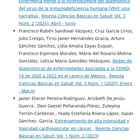
Enfermería frente a la incertidumbre del diagnóstico
del virus de la inmunodeficiencia humana (VIH): una
narrativa
,
Revista Ciencias Básicas en Salud: Vol. 3
Núm. 2 (2025): Abril - Junio
Francisco Rubén Sandoval Vázquez, Cruz García Lirios,
Julio Crespo, Tirso Javier Hernández Gracia, Arturo
Sánchez Sánchez, Lidia Amalia Zayas Esquer,
Francisco Espinoza Morales, María del Rosario Molina
González, Leticia María González Velázquez,
Redes de
diagnósticos de enfermedades asociadas a la COVID-
19 de 2020 a 2022 en el centro de México
,
Revista
Ciencias Básicas en Salud: Vol. 3 Núm. 1 (2025): Enero
- Marzo
Javier Eliecer Pereira-Rodríguez, Arizbeth De Jesús-
Guerra , Devi Geesel Peñaranda-Flórez, Zuleyma
Terrón-Cárdenas , Hiady Estefanía Rivera-López, Isaías
Sánchez- García,
Entrenamiento de alta intensidad y
toxicidad cardiovascular en cáncer
,
Revista Ciencias
Básicas en Salud: Vol. 1 Núm. 2 (2023)