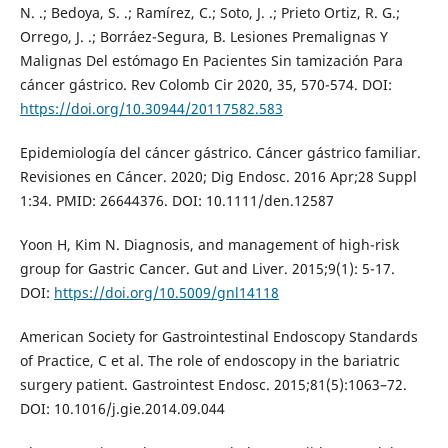
N. .; Bedoya, S. .; Ramírez, C.; Soto, J. .; Prieto Ortiz, R. G.;
Orrego, J. .; Borráez-Segura, B. Lesiones Premalignas Y
Malignas Del estómago En Pacientes Sin tamización Para
cáncer gástrico. Rev Colomb Cir 2020, 35, 570-574. DOI:
https://doi.org/10.30944/20117582.583
Epidemiología del cáncer gástrico. Cáncer gástrico familiar.
Revisiones en Cáncer. 2020; Dig Endosc. 2016 Apr;28 Suppl
1:34. PMID: 26644376. DOI: 10.1111/den.12587
Yoon H, Kim N. Diagnosis, and management of high-risk
group for Gastric Cancer. Gut and Liver. 2015;9(1): 5-17.
DOI:
https://doi.org/10.5009/gnl14118
American Society for Gastrointestinal Endoscopy Standards
of Practice, C et al. The role of endoscopy in the bariatric
surgery patient. Gastrointest Endosc. 2015;81(5):1063–72.
DOI: 10.1016/j.gie.2014.09.044