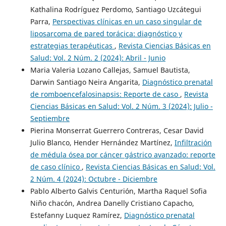
Kathalina Rodríguez Perdomo, Santiago Uzcátegui
Parra,
Perspectivas clínicas en un caso singular de
liposarcoma de pared torácica: diagnóstico y
estrategias terapéuticas
,
Revista Ciencias Básicas en
Salud: Vol. 2 Núm. 2 (2024): Abril - Junio
Maria Valeria Lozano Callejas, Samuel Bautista,
Darwin Santiago Neira Angarita,
Diagnóstico prenatal
de romboencefalosinapsis: Reporte de caso
,
Revista
Ciencias Básicas en Salud: Vol. 2 Núm. 3 (2024): Julio -
Septiembre
Pierina Monserrat Guerrero Contreras, Cesar David
Julio Blanco, Hender Hernández Martínez,
Infiltración
de médula ósea por cáncer gástrico avanzado: reporte
de caso clínico
,
Revista Ciencias Básicas en Salud: Vol.
2 Núm. 4 (2024): Octubre - Diciembre
Pablo Alberto Galvis Centurión, Martha Raquel Sofia
Niño chacón, Andrea Danelly Cristiano Capacho,
Estefanny Luquez Ramírez,
Diagnóstico prenatal