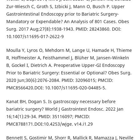
Zur-Wiesch C, Groth S, Izbicki J, Mann O, Busch P. Upper
Gastrointestinal Endoscopy prior to Bariatric Surgery-
Mandatory or Expendable? An Analysis of 801 Cases. Obes
Surg. 2017 Aug;27(8):1938-1943. PMID: 28243860. DOI:
10.1007/s11695-017-2622-9
Moulla Y, Lyros O, Mehdorn M, Lange U, Hamade H, Thieme
R, Hoffmeister A, Feisthammel J, Blüher M, Jansen-Winkeln
B, Gockel I, Dietrich A. Preoperative Upper-GI Endoscopy
Prior to Bariatric Surgery: Essential or Optional? Obes Surg.
2020 Jun;30(6):2076-2084. PMID: 32096015; PMCID:
PMC8566420.DOI: 10.1007/s11695-020-04485-5.
Kanat BH, Dogan S. Is gastroscopy necessary before
bariatric surgery? World J Gastrointest Endosc. 2022 Jan
16;14(1):29-34. PMID: 35116097; PMCID:
PMC8788171.DOI:10.4253/wjge. v14.i1.29
Bennett S, Gostimir M, Shorr R, Mallick R, Mamazza J, Neville