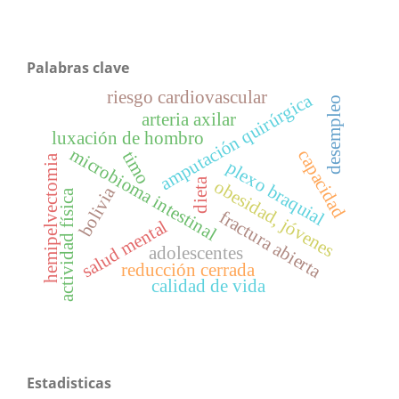
Palabras clave
riesgo cardiovascular
amputación quirúrgica
desempleo
arteria axilar
luxación de hombro
microbioma intestinal
capacidad
timo
hemipelvectomia
plexo braquial
obesidad, jóvenes
dieta
bolivia
actividad física
fractura abierta
salud mental
adolescentes
reducción cerrada
calidad de vida
Estadisticas