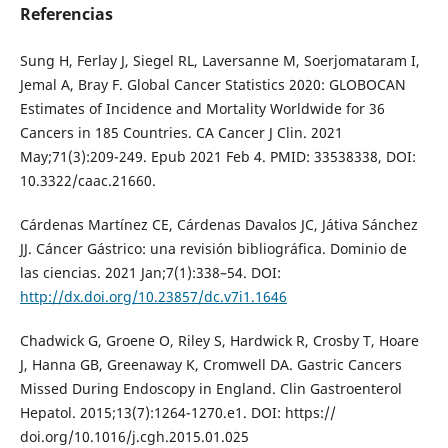
Referencias
Sung H, Ferlay J, Siegel RL, Laversanne M, Soerjomataram I,
Jemal A, Bray F. Global Cancer Statistics 2020: GLOBOCAN
Estimates of Incidence and Mortality Worldwide for 36
Cancers in 185 Countries. CA Cancer J Clin. 2021
May;71(3):209-249. Epub 2021 Feb 4. PMID: 33538338, DOI:
10.3322/caac.21660.
Cárdenas Martínez CE, Cárdenas Davalos JC, Játiva Sánchez
JJ. Cáncer Gástrico: una revisión bibliográfica. Dominio de
las ciencias. 2021 Jan;7(1):338–54. DOI:
http://dx.doi.org/10.23857/dc.v7i1.1646
Chadwick G, Groene O, Riley S, Hardwick R, Crosby T, Hoare
J, Hanna GB, Greenaway K, Cromwell DA. Gastric Cancers
Missed During Endoscopy in England. Clin Gastroenterol
Hepatol. 2015;13(7):1264-1270.e1. DOI: https://
doi.org/10.1016/j.cgh.2015.01.025