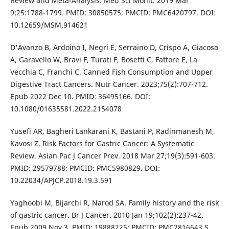
Review and Meta-Analysis. Med Sci Monit. 2019 Mar
9;25:1788-1799. PMID: 30850575; PMCID: PMC6420797. DOI:
10.12659/MSM.914621
D'Avanzo B, Ardoino I, Negri E, Serraino D, Crispo A, Giacosa
A, Garavello W, Bravi F, Turati F, Bosetti C, Fattore E, La
Vecchia C, Franchi C. Canned Fish Consumption and Upper
Digestive Tract Cancers. Nutr Cancer. 2023;75(2):707-712.
Epub 2022 Dec 10. PMID: 36495166. DOI:
10.1080/01635581.2022.2154078
Yusefi AR, Bagheri Lankarani K, Bastani P, Radinmanesh M,
Kavosi Z. Risk Factors for Gastric Cancer: A Systematic
Review. Asian Pac J Cancer Prev. 2018 Mar 27;19(3):591-603.
PMID: 29579788; PMCID: PMC5980829. DOI:
10.22034/APJCP.2018.19.3.591
Yaghoobi M, Bijarchi R, Narod SA. Family history and the risk
of gastric cancer. Br J Cancer. 2010 Jan 19;102(2):237-42.
Epub 2009 Nov 3. PMID: 19888225; PMCID: PMC2816643.S,