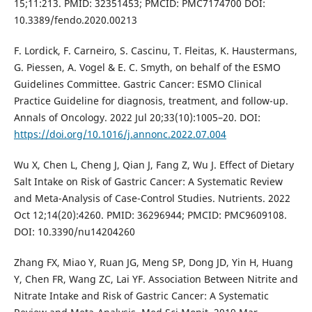
15;11:213. PMID: 32351453; PMCID: PMC7174700 DOI:
10.3389/fendo.2020.00213
F. Lordick, F. Carneiro, S. Cascinu, T. Fleitas, K. Haustermans,
G. Piessen, A. Vogel & E. C. Smyth, on behalf of the ESMO
Guidelines Committee. Gastric Cancer: ESMO Clinical
Practice Guideline for diagnosis, treatment, and follow-up.
Annals of Oncology. 2022 Jul 20;33(10):1005–20. DOI:
https://doi.org/10.1016/j.annonc.2022.07.004
Wu X, Chen L, Cheng J, Qian J, Fang Z, Wu J. Effect of Dietary
Salt Intake on Risk of Gastric Cancer: A Systematic Review
and Meta-Analysis of Case-Control Studies. Nutrients. 2022
Oct 12;14(20):4260. PMID: 36296944; PMCID: PMC9609108.
DOI: 10.3390/nu14204260
Zhang FX, Miao Y, Ruan JG, Meng SP, Dong JD, Yin H, Huang
Y, Chen FR, Wang ZC, Lai YF. Association Between Nitrite and
Nitrate Intake and Risk of Gastric Cancer: A Systematic