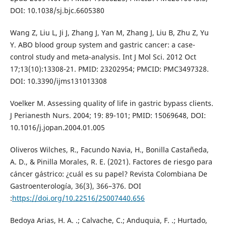
DOI: 10.1038/sj.bjc.6605380
Wang Z, Liu L, Ji J, Zhang J, Yan M, Zhang J, Liu B, Zhu Z, Yu
Y. ABO blood group system and gastric cancer: a case-
control study and meta-analysis. Int J Mol Sci. 2012 Oct
17;13(10):13308-21. PMID: 23202954; PMCID: PMC3497328.
DOI: 10.3390/ijms131013308
Voelker M. Assessing quality of life in gastric bypass clients.
J Perianesth Nurs. 2004; 19: 89-101; PMID: 15069648, DOI:
10.1016/j.jopan.2004.01.005
Oliveros Wilches, R., Facundo Navia, H., Bonilla Castañeda,
A. D., & Pinilla Morales, R. E. (2021). Factores de riesgo para
cáncer gástrico: ¿cuál es su papel? Revista Colombiana De
Gastroenterología, 36(3), 366–376. DOI
:
https://doi.org/10.22516/25007440.656
Bedoya Arias, H. A. .; Calvache, C.; Anduquia, F. .; Hurtado,