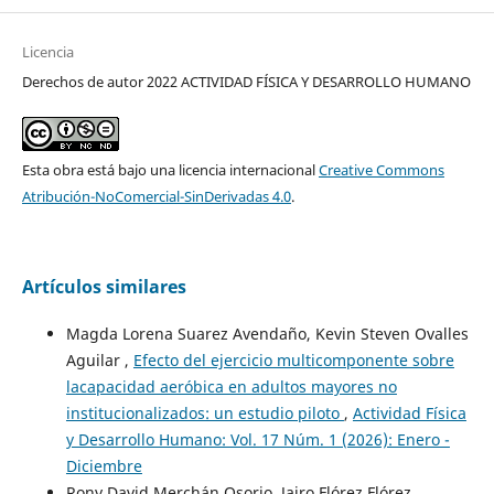
Licencia
Derechos de autor 2022 ACTIVIDAD FÍSICA Y DESARROLLO HUMANO
Esta obra está bajo una licencia internacional
Creative Commons
Atribución-NoComercial-SinDerivadas 4.0
.
Artículos similares
Magda Lorena Suarez Avendaño, Kevin Steven Ovalles
Aguilar ,
Efecto del ejercicio multicomponente sobre
lacapacidad aeróbica en adultos mayores no
institucionalizados: un estudio piloto
,
Actividad Física
y Desarrollo Humano: Vol. 17 Núm. 1 (2026): Enero -
Diciembre
Rony David Merchán Osorio, Jairo Flórez Flórez,