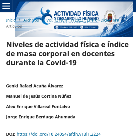
Inicio
/
Archivos
/
Vol. 13 Núm. 1 (2022): Enero - Diciembre
/
Artículos
Niveles de actividad física e índice
de masa corporal en docentes
durante la Covid-19
Genki Rafael Acuña Álvarez
Manuel de Jesús Cortina Núñez
Alex Enrique Villareal Fontalvo
Jorge Enrique Berdugo Ahumada
DOI:
https://doi.org/10.24054/afdh.v13i1.2224