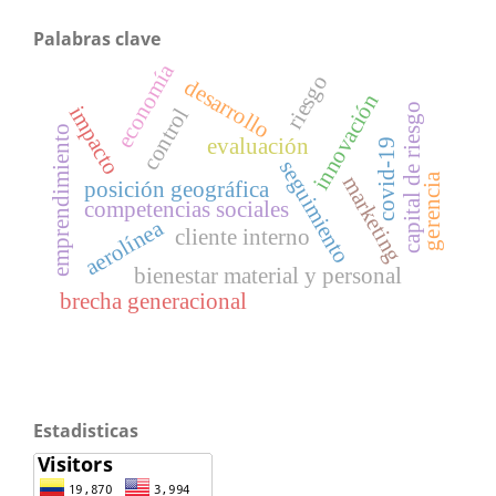
Palabras clave
economía
riesgo
desarrollo
innovación
capital de riesgo
impacto
control
emprendimiento
evaluación
covid-19
seguimiento
gerencia
marketing
posición geográfica
competencias sociales
aerolínea
cliente interno
bienestar material y personal
brecha generacional
Estadisticas