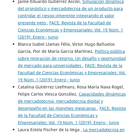
Jaime Eduardo Gutiérrez Ascón,
Simulación dinámica
del pronóstico y mercadotecnia de un producto para
controlar el riesgo inherente integrando el valor
presente neto
,
FACE: Revista de la Facultad de
Ciencias Económicas y Empresariales: Vol. 19 Núm. 1
(2019): Enero - Junio
Blanca Isabel Llamas Félix, Víctor Hugo Bañuelos
García, Flor de María García Martínez,
Política pública
sobre migración de retorno. Un desafío y oportunidad
de mercado para universidades
,
FACE: Revista de la
Facultad de Ciencias Económicas y Empresariales: Vol.
19 Núm. 1 (2019): Enero - Junio
Catalina Gutiérrez Leefmans, Rosa María Nava Rogel,
Felipe Carlos Viesca González,
Capacidades dinámicas
de mercadotecnia, mercadotecnia digital y
desempeño en las mipymes mexicanas
,
FACE: Revista
de la Facultad de Ciencias Económicas y
Empresariales: Vol. 19 Núm. 1 (2019): Enero - Junio
Laura Estela Fischer de la Vega ,
La mercadotecnia en