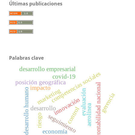
Últimas publicaciones
Palabras clave
desarrollo empresarial
competencias sociales
covid-19
posición geográfica
contabilidad nacional
impacto
marketing
desarrollo humano
evaluación
gerencia
innovación
aerolínea
desarrollo
control
riesgo
seguimiento
economía