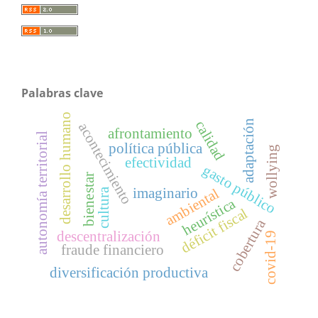
Palabras clave
desarrollo humano
adaptación
calidad
acontecimiento
afrontamiento
autonomía territorial
política pública
wollying
efectividad
gasto público
bienestar
ambiental
imaginario
cultura
heurística
déficit fiscal
cobertura
descentralización
covid-19
fraude financiero
diversificación productiva