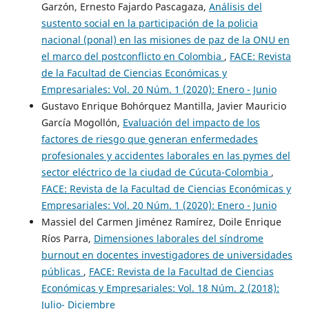
Garzón, Ernesto Fajardo Pascagaza,
Análisis del
sustento social en la participación de la policia
nacional (ponal) en las misiones de paz de la ONU en
el marco del postconflicto en Colombia
,
FACE: Revista
de la Facultad de Ciencias Económicas y
Empresariales: Vol. 20 Núm. 1 (2020): Enero - Junio
Gustavo Enrique Bohórquez Mantilla, Javier Mauricio
García Mogollón,
Evaluación del impacto de los
factores de riesgo que generan enfermedades
profesionales y accidentes laborales en las pymes del
sector eléctrico de la ciudad de Cúcuta-Colombia
,
FACE: Revista de la Facultad de Ciencias Económicas y
Empresariales: Vol. 20 Núm. 1 (2020): Enero - Junio
Massiel del Carmen Jiménez Ramírez, Doile Enrique
Ríos Parra,
Dimensiones laborales del síndrome
burnout en docentes investigadores de universidades
públicas
,
FACE: Revista de la Facultad de Ciencias
Económicas y Empresariales: Vol. 18 Núm. 2 (2018):
Julio- Diciembre