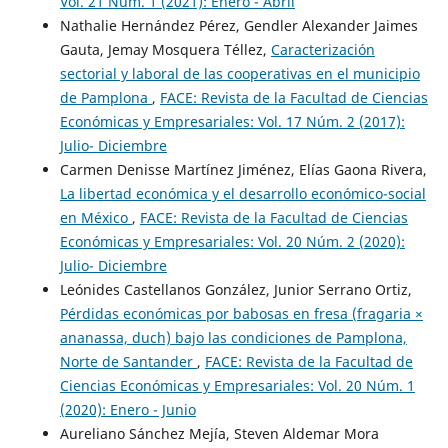
Vol. 21 Núm. 1 (2021): Enero - Abril
Nathalie Hernández Pérez, Gendler Alexander Jaimes
Gauta, Jemay Mosquera Téllez,
Caracterización
sectorial y laboral de las cooperativas en el municipio
de Pamplona
,
FACE: Revista de la Facultad de Ciencias
Económicas y Empresariales: Vol. 17 Núm. 2 (2017):
Julio- Diciembre
Carmen Denisse Martínez Jiménez, Elías Gaona Rivera,
La libertad económica y el desarrollo económico-social
en México
,
FACE: Revista de la Facultad de Ciencias
Económicas y Empresariales: Vol. 20 Núm. 2 (2020):
Julio- Diciembre
Leónides Castellanos González, Junior Serrano Ortiz,
Pérdidas económicas por babosas en fresa (fragaria ×
ananassa, duch) bajo las condiciones de Pamplona,
Norte de Santander
,
FACE: Revista de la Facultad de
Ciencias Económicas y Empresariales: Vol. 20 Núm. 1
(2020): Enero - Junio
Aureliano Sánchez Mejía, Steven Aldemar Mora