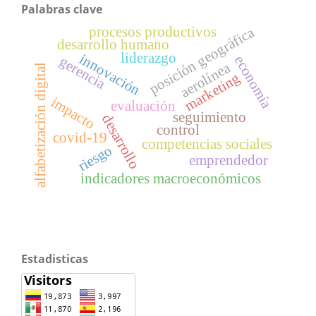
Palabras clave
procesos productivos
posición geográfica
desarrollo humano
liderazgo
innovación
economía
gerencia
aerolínea
alfabetización digital
marketing
impacto
evaluación
seguimiento
desarrollo
control
covid-19
competencias sociales
riesgo
emprendedor
indicadores macroeconómicos
Estadisticas