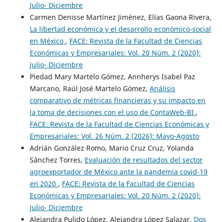
Julio- Diciembre
Carmen Denisse Martínez Jiménez, Elías Gaona Rivera,
La libertad económica y el desarrollo económico-social
en México
,
FACE: Revista de la Facultad de Ciencias
Económicas y Empresariales: Vol. 20 Núm. 2 (2020):
Julio- Diciembre
Piedad Mary Martelo Gómez, Annherys Isabel Paz
Marcano, Raúl José Martelo Gómez,
Análisis
comparativo de métricas financieras y su impacto en
la toma de decisiones con el uso de ContaWeb-BI
,
FACE: Revista de la Facultad de Ciencias Económicas y
Empresariales: Vol. 26 Núm. 2 (2026): Mayo-Agosto
Adrián González Romo, Mario Cruz Cruz, Yolanda
Sánchez Torres,
Evaluación de resultados del sector
agroexportador de México ante la pandemia covid-19
en 2020
,
FACE: Revista de la Facultad de Ciencias
Económicas y Empresariales: Vol. 20 Núm. 2 (2020):
Julio- Diciembre
Alejandra Pulido López, Alejandra López Salazar,
Dos