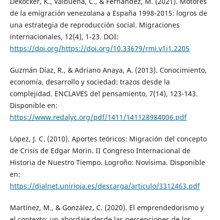
Dekocker, K., Valbuena, C., & Fernández, M. (2021). Motores
de la emigración venezolana a España 1998-2015: logros de
una estrategia de reproducción social. Migraciones
internacionales, 12(4), 1-23. DOI:
https://doi.org/https://doi.org/10.33679/rmi.v1i1.2205
Guzmán Díaz, R., & Adriano Anaya, A. (2013). Conocimiento,
economía, desarrollo y sociedad: trazos desde la
complejidad. ENCLAVES del pensamiento, 7(14), 123-143.
Disponible en:
https://www.redalyc.org/pdf/1411/141128984006.pdf
López, J. C. (2010). Aportes teóricos: Migración del concepto
de Crisis de Edgar Morin. II Congreso Internacional de
Historia de Nuestro Tiempo. Logroño: Novísima. Disponible
en:
https://dialnet.unirioja.es/descarga/articulo/3312463.pdf
Martínez, M., & González, C. (2020). El emprendedorismo y
el contexto: un abordaje desde las percepciones de los