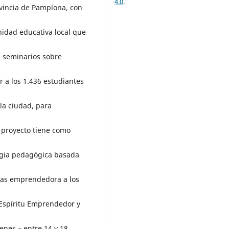
4.0
.
ovincia de Pamplona, con
idad educativa local que
n seminarios sobre
r a los 1.436 estudiantes
la ciudad, para
 proyecto tiene como
egia pedagógica basada
ias emprendedora a los
l Espíritu Emprendedor y
venes – entre 14 y 18