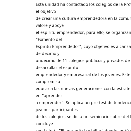
Esta unidad ha contactado los colegios de la Pr
el objetivo
de crear una cultura emprendedora en la comun
valore y apoye
el espíritu emprendedor, para ello, se organiza
“Fomento del
Espíritu Emprendedor”, cuyo objetivo es alcanza
de décimo y
undécimo de 11 colegios públicos y privados de 
desarrollar el espíritu
emprendedor y empresarial de los jóvenes. Este
compromiso
educar a las nuevas generaciones con la estrat
en “aprender
a emprender”. Se aplica un pre-test de tendenc
jóvenes participantes
de los colegios, se dicta un seminario sobre de
concluye
con la feria “El aprendiz bachiller” donde los jó