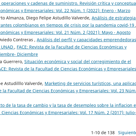
e operaciones y cadenas de suministro. Revisión crítica y conceptu
conómicas y Empresariales: Vol. 22 Núm. 1 (2022): Enero - Marzo
rto Almanza, Diego Felipe Astudillo Valverde,
Análisis de estrategi
aurantes colombianos en tiempos de crisis por la pandemia covid-19
Económicas y Empresariales: Vol. 21 Núm. 2 (2021): Mayo - Agosto
Oviedo Contreras ,
Análisis del perfil y capacidades emprendedora
EN UNAD
,
FACE: Revista de la Facultad de Ciencias Económicas y
tiembre- Diciembre
a Guerrero,
Situación económica y social del corregimiento de el
ACE: Revista de la Facultad de Ciencias Económicas y Empresariales
pe Astudilllo Valverde,
Marketing de servicios turísticos, una aplica
e la Facultad de Ciencias Económicas y Empresariales: Vol. 23 Núm
cto de la tasa de cambio y la tasa de desempleo sobre la inflacion 
e Ciencias Económicas y Empresariales: Vol. 17 Núm. 2 (2017): Julio-
1-10 de 138
Siguient