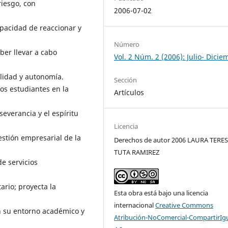
iesgo, con
2006-07-02
apacidad de reaccionar y
Número
ber llevar a cabo
Vol. 2 Núm. 2 (2006): Julio- Dicie
ilidad y autonomía.
Sección
os estudiantes en la
Artículos
severancia y el espíritu
Licencia
estión empresarial de la
Derechos de autor 2006 LAURA TERE
TUTA RAMIREZ
e servicios
ario; proyecta la
Esta obra está bajo una licencia
internacional
Creative Commons
n su entorno académico y
Atribución-NoComercial-CompartirIg