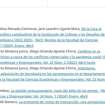
olina Peinado Contreras, Jare Leandro Ugarte Mora,
De la Coca al
álisis Longitudinal de la Sustitución de Cultivos y los Desafíos de
lombiano (2022-2025)
,
FACE: Revista de la Facultad de Ciencias
 (2026): Enero- Abril
rto Almanza Junco, Diego Orlando Aponte Chirivi,
Cambios en la
chinas a causa de los conflictos comerciales y la pandemia covid-
conómicas y Empresariales: Vol. 22 Núm. 2 (2022): Abril-Junio
rto Almanza Junco, Diego Orlando Aponte Chirivi,
Inductores,
 adquisición de tecnología en los agronegocios en el departament
e la Facultad de Ciencias Económicas y Empresariales: Vol. 23 Núm
Gamboa,
La gestión presupuestaria, clave del éxito de las pymes
,
FA
cas y Empresariales: Vol. 24 Núm. 1 (2024): Enero- Abril
lath Romero,
La economía de costos de transacción: una perspectiv