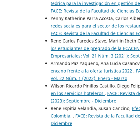
teórica para la investigación en gestión d
FACE: Revista de la Facultad de Ciencias E
Yenny Katherine Parra Acosta, Carlos Albe
redes sociales para el sector de los rest
FACE: Revista de la Facultad de Ciencias 
Rene Carlos Paredes Stave, Marilin Ibeth 
los estudiantes de pregrado de la ECAC
Empresariales: Vol. 21 Núm. 3 (2021): Sep
Armando Paz Yaqueno, Ana Lucia Casanov
encano frente a la oferta turística 2022
,
F
Vol. 22 Núm. 1 (2022): Enero - Marzo
Wilson Ricardo Pinillos Castillo, Diego Feli
en los servicios hoteleros
,
FACE: Revista d
(2023): Septiembre - Diciembre
Rene Espitia Velandia, Susan Cancino,
Efe
Colombia.
,
FACE: Revista de la Facultad d
Diciembre