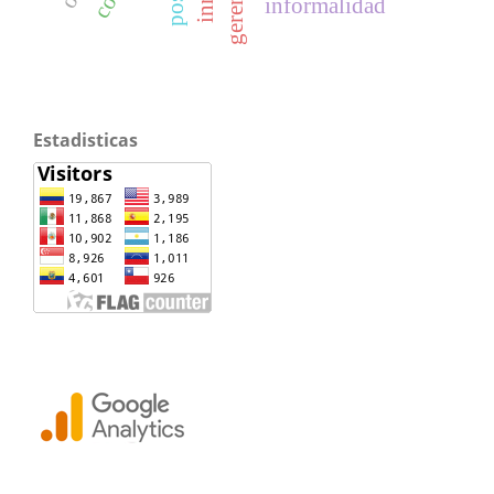
gerencia
informalidad
Estadisticas