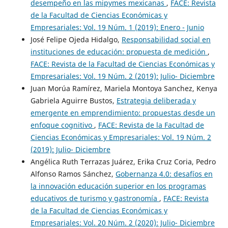
desempeño en las mipymes mexicanas
,
FACE: Revista
de la Facultad de Ciencias Económicas y
Empresariales: Vol. 19 Núm. 1 (2019): Enero - Junio
José Felipe Ojeda Hidalgo,
Responsabilidad social en
instituciones de educación: propuesta de medición
,
FACE: Revista de la Facultad de Ciencias Económicas y
Empresariales: Vol. 19 Núm. 2 (2019): Julio- Diciembre
Juan Morúa Ramírez, Mariela Montoya Sanchez, Kenya
Gabriela Aguirre Bustos,
Estrategia deliberada y
emergente en emprendimiento: propuestas desde un
enfoque cognitivo
,
FACE: Revista de la Facultad de
Ciencias Económicas y Empresariales: Vol. 19 Núm. 2
(2019): Julio- Diciembre
Angélica Ruth Terrazas Juárez, Erika Cruz Coria, Pedro
Alfonso Ramos Sánchez,
Gobernanza 4.0: desafíos en
la innovación educación superior en los programas
educativos de turismo y gastronomía
,
FACE: Revista
de la Facultad de Ciencias Económicas y
Empresariales: Vol. 20 Núm. 2 (2020): Julio- Diciembre