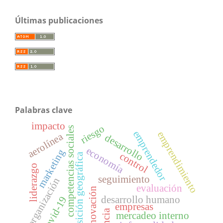
Últimas publicaciones
Palabras clave
impacto
riesgo
competencias sociales
emprendedor
emprendimiento
aerolínea
desarrollo
economía
marketing
control
posición geográfica
liderazgo
seguimiento
organización
evaluación
innovación
desarrollo humano
covid-19
empresas
mercadeo interno