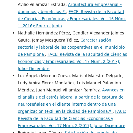
Avilio Villamizar Estrada,
Arquitectura empresarial –
dominios y beneficios *
,
FACE: Revista de la Facultad
de Ciencias Económicas y Empresariales: Vol. 16 Núm.
1 (2016): Enero - Junio
Nathalie Hernández Pérez, Gendler Alexander Jaimes
Gauta, Jemay Mosquera Téllez,
Caracterización
sectorial y laboral de las cooperativas en el municipio
de Pamplona
,
FACE: Revista de la Facultad de Ciencias
Económicas y Empresariales: Vol. 17 Núm. 2 (2017):
Julio- Diciembre
Luz Ángela Moreno Cueva, Marisol Maestre Delgado,
Ludy Amira Flórez Montañez, Luis Manuel Palomino
Méndez, Juan Manuel Villamizar Ramírez,
Avances en
el análisis del estrés laboral a partir de la captura de
neuroseñales en el cliente interno dentro de una
organización textil en la ciudad de Pamplona.*
,
FACE:
Revista de la Facultad de Ciencias Económicas y
Empresariales: Vol. 17 Núm. 2 (2017): Julio- Diciembre
Emigdio Larios Gómez,
Satisfacción del empleado