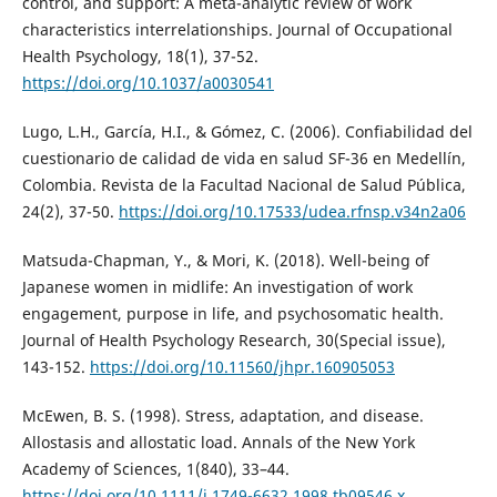
control, and support: A meta-analytic review of work
characteristics interrelationships. Journal of Occupational
Health Psychology, 18(1), 37-52.
https://doi.org/10.1037/a0030541
Lugo, L.H., García, H.I., & Gómez, C. (2006). Confiabilidad del
cuestionario de calidad de vida en salud SF-36 en Medellín,
Colombia. Revista de la Facultad Nacional de Salud Pública,
24(2), 37-50.
https://doi.org/10.17533/udea.rfnsp.v34n2a06
Matsuda-Chapman, Y., & Mori, K. (2018). Well-being of
Japanese women in midlife: An investigation of work
engagement, purpose in life, and psychosomatic health.
Journal of Health Psychology Research, 30(Special issue),
143-152.
https://doi.org/10.11560/jhpr.160905053
McEwen, B. S. (1998). Stress, adaptation, and disease.
Allostasis and allostatic load. Annals of the New York
Academy of Sciences, 1(840), 33–44.
https://doi.org/10.1111/j.1749-6632.1998.tb09546.x