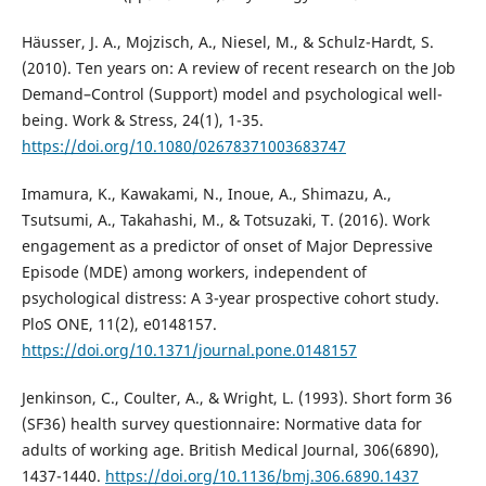
Häusser, J. A., Mojzisch, A., Niesel, M., & Schulz-Hardt, S.
(2010). Ten years on: A review of recent research on the Job
Demand–Control (Support) model and psychological well-
being. Work & Stress, 24(1), 1-35.
https://doi.org/10.1080/02678371003683747
Imamura, K., Kawakami, N., Inoue, A., Shimazu, A.,
Tsutsumi, A., Takahashi, M., & Totsuzaki, T. (2016). Work
engagement as a predictor of onset of Major Depressive
Episode (MDE) among workers, independent of
psychological distress: A 3-year prospective cohort study.
PloS ONE, 11(2), e0148157.
https://doi.org/10.1371/journal.pone.0148157
Jenkinson, C., Coulter, A., & Wright, L. (1993). Short form 36
(SF36) health survey questionnaire: Normative data for
adults of working age. British Medical Journal, 306(6890),
1437-1440.
https://doi.org/10.1136/bmj.306.6890.1437