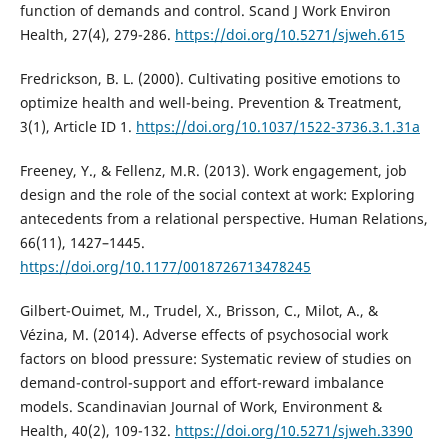
function of demands and control. Scand J Work Environ
Health, 27(4), 279-286.
https://doi.org/10.5271/sjweh.615
Fredrickson, B. L. (2000). Cultivating positive emotions to
optimize health and well-being. Prevention & Treatment,
3(1), Article ID 1.
https://doi.org/10.1037/1522-3736.3.1.31a
Freeney, Y., & Fellenz, M.R. (2013). Work engagement, job
design and the role of the social context at work: Exploring
antecedents from a relational perspective. Human Relations,
66(11), 1427–1445.
https://doi.org/10.1177/0018726713478245
Gilbert-Ouimet, M., Trudel, X., Brisson, C., Milot, A., &
Vézina, M. (2014). Adverse effects of psychosocial work
factors on blood pressure: Systematic review of studies on
demand-control-support and effort-reward imbalance
models. Scandinavian Journal of Work, Environment &
Health, 40(2), 109-132.
https://doi.org/10.5271/sjweh.3390