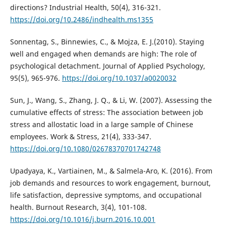
directions? Industrial Health, 50(4), 316-321.
https://doi.org/10.2486/indhealth.ms1355
Sonnentag, S., Binnewies, C., & Mojza, E. J.(2010). Staying
well and engaged when demands are high: The role of
psychological detachment. Journal of Applied Psychology,
95(5), 965-976.
https://doi.org/10.1037/a0020032
Sun, J., Wang, S., Zhang, J. Q., & Li, W. (2007). Assessing the
cumulative effects of stress: The association between job
stress and allostatic load in a large sample of Chinese
employees. Work & Stress, 21(4), 333-347.
https://doi.org/10.1080/02678370701742748
Upadyaya, K., Vartiainen, M., & Salmela-Aro, K. (2016). From
job demands and resources to work engagement, burnout,
life satisfaction, depressive symptoms, and occupational
health. Burnout Research, 3(4), 101-108.
https://doi.org/10.1016/j.burn.2016.10.001