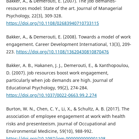
Bakker, A., & Demerouti, E. (2007). The job demands-
resources model: State of the art. Journal of Managerial
Psychology, 22(3), 309-328.
https://doi.org/10.1108/02683940710733115
Bakker, A., & Demerouti, E. (2008). Towards a model of work
engagement. Career Development International, 13(3), 209-
223.
https://doi.org/10.1108/13620430810870476
Bakker, A. B., Hakanen, J. J., Demerouti, E., & Xanthopoulou,
D. (2007). Job resources boost work engagement,
particularly when job demands are high. Journal of
Educational Psychology, 99(2), 274-284.
https://doi.org/10.1037/0022-0663.99.2.274
Burton, W. N., Chen, C. Y., Li, X., & Schultz, A. B. (2017). The
association of employee engagement at work with health
risks and presenteeism. Journal of Occupational and
Environmental Medicine, 59(10), 988-992.
https://doi.org/10.1097/jom.0000000000001108