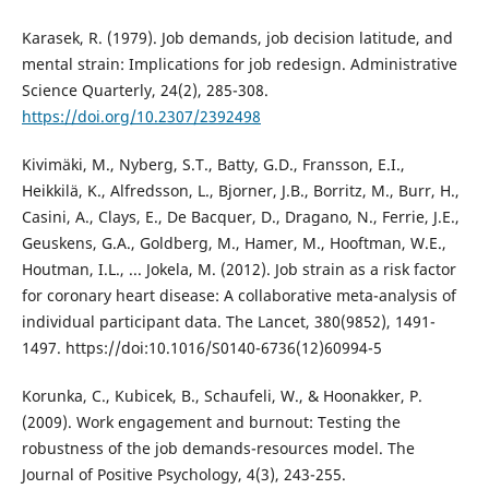
Karasek, R. (1979). Job demands, job decision latitude, and
mental strain: Implications for job redesign. Administrative
Science Quarterly, 24(2), 285-308.
https://doi.org/10.2307/2392498
Kivimäki, M., Nyberg, S.T., Batty, G.D., Fransson, E.I.,
Heikkilä, K., Alfredsson, L., Bjorner, J.B., Borritz, M., Burr, H.,
Casini, A., Clays, E., De Bacquer, D., Dragano, N., Ferrie, J.E.,
Geuskens, G.A., Goldberg, M., Hamer, M., Hooftman, W.E.,
Houtman, I.L., ... Jokela, M. (2012). Job strain as a risk factor
for coronary heart disease: A collaborative meta-analysis of
individual participant data. The Lancet, 380(9852), 1491-
1497. https://doi:10.1016/S0140-6736(12)60994-5
Korunka, C., Kubicek, B., Schaufeli, W., & Hoonakker, P.
(2009). Work engagement and burnout: Testing the
robustness of the job demands-resources model. The
Journal of Positive Psychology, 4(3), 243-255.