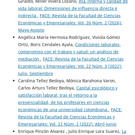
Giraldo, Miller Rivera Lozano,
RSE interna y calidad de
vida laboral: Dimensiones de influencia directa e
indirecta
,
FACE: Revista de la Facultad de Ciencias
Económicas y Empresariales: Vol. 26 Núm. 2 (2026):
Mayo-Agosto
Angélica María Hermosa Rodríguez, Viviola Gómez
Ortiz, Boris Cendales Ayala,
Condiciones laborales,
compromiso con el trabajo y salud: un análisis de
mediación
,
FACE: Revista de la Facultad de Ciencias
Económicas y Empresariales: Vol. 22 Núm. 3 (2022):
Julio- Septiembre
Carolina Tellez Bedoya, Mónica Barahona Varon,
Carlos Arturo Tellez Bedoya,
Capital psicológico y
satisfacción laboral, tras el retorno a la
presencialidad, de los profesores en ciencias
económicas de una universidad colombiana
,
FACE:
Revista de la Facultad de Ciencias Económicas y
Empresariales: Vol. 22 Núm. 2 (2022): Abril-Junio
Enrique Pinzón Alvarez , Julio Enrique Lora Suarez,
La