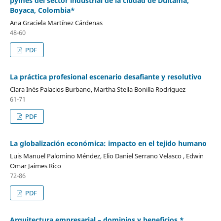
pymes del sector industrial de la ciudad de Duitama,
Boyaca, Colombia*
Ana Graciela Martínez Cárdenas
48-60
PDF
La práctica profesional escenario desafiante y resolutivo
Clara Inés Palacios Burbano, Martha Stella Bonilla Rodríguez
61-71
PDF
La globalización económica: impacto en el tejido humano
Luis Manuel Palomino Méndez, Elio Daniel Serrano Velasco , Edwin
Omar Jaimes Rico
72-86
PDF
Arquitectura empresarial – dominios y beneficios *