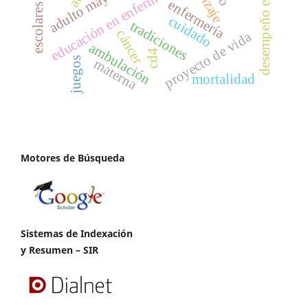
desempeño escolar
educación en enfermería
adulto mayor
enfermería
escolares
cuidado
tradiciones
cáncer
proyecto de vida
ambulación
cd4
juegos
materna
mortalidad
Motores de Búsqueda
Sistemas de Indexación
y Resumen – SIR