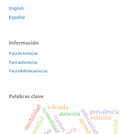
English
Español
Información
Para lectores/as
Para autores/as
Para bibliotecarios/as
Palabras clave
morbilidad
vih/sida
comodidad
autocuidado
prevalencia
atención
confort
volición
ansiedad
aprendizaje