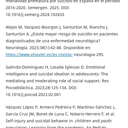
mortalidad prematura por suicidio en España en el periodo
2016-2020. Semergen. 2025. DOI:
10.1016/j.semerg.2024.102433
Alejos M, Vázquez-Bourgon J, Santurtún M, Riancho J,
Santurtún A. ¿Existe mayor riesgo de suicidio en pacientes
diagnosticados de una enfermedad neurológica?
Neurología. 2023;38(1):42-48. Disponible en:
https://www.elsevier.es/es-revista-
neurologia-295.
Galindo-Domínguez H, Losada Iglesias D. Emotional
intelligence and suicidal ideation in adolescents: The
mediating and moderating role of social support. Rev
Psicodidáctica. 2023;28:125-134. DOI:
10.1016/j.psicod.2023.02.001
Vázquez López P, Armero Pedreira P, Martínez-Sánchez L,
García Cruz JM, Bonet de Luna C, Notario Herrero F, et al.
Self-injury and suicidal behavior in .children and youth
population: Learning from the pandemic. An Pediatr.