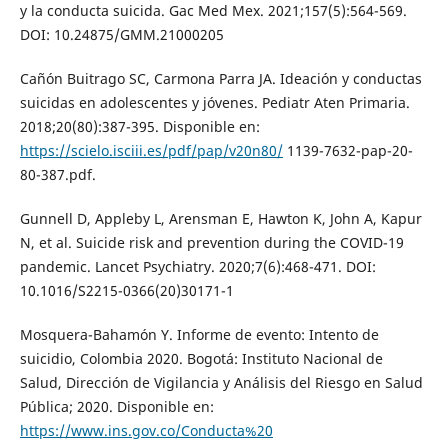
y la conducta suicida. Gac Med Mex. 2021;157(5):564-569.
DOI: 10.24875/GMM.21000205
Cañón Buitrago SC, Carmona Parra JA. Ideación y conductas
suicidas en adolescentes y jóvenes. Pediatr Aten Primaria.
2018;20(80):387-395. Disponible en:
https://scielo.isciii.es/pdf/pap/v20n80/
1139-7632-pap-20-
80-387.pdf.
Gunnell D, Appleby L, Arensman E, Hawton K, John A, Kapur
N, et al. Suicide risk and prevention during the COVID-19
pandemic. Lancet Psychiatry. 2020;7(6):468-471. DOI:
10.1016/S2215-0366(20)30171-1
Mosquera-Bahamón Y. Informe de evento: Intento de
suicidio, Colombia 2020. Bogotá: Instituto Nacional de
Salud, Dirección de Vigilancia y Análisis del Riesgo en Salud
Pública; 2020. Disponible en:
https://www.ins.gov.co/Conducta%20