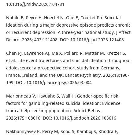
10.1016/j.midw.2026.104731
Nobile B, Peyre H, Hoertel N, Olié E, Courtet Ph. Suicidal
ideation during a major depressive episode predicts chronic
or recurrent depression: A three-year national study. J Affect
Disord. 2026; 403:121408. DOI: 10.1016/j.jad.2026.121408
Chen PJ, Lawrence AJ, Ma X, Pollard R, Matter M, Kretzer S,
et al. Life event trajectories and suicidal ideation throughout
adolescence: a prospective cohort study from Germany,
France, Ireland, and the UK. Lancet Psychiatry. 2026;13:190-
199. DOI: 10.1016/j.lancetpsy.2026.03.004
Marionneau V, Havuaho S, Wall H. Gender-specific risk
factors for gambling-related suicidal ideation: Evidence
from a help-seeking population. Addict Behav.
2026;175:108616. DOI: 10.1016/j.addbeh.2026.108616
Nakhamiyayev R, Perry M, Sood S, Kamboj S, Khodra E,