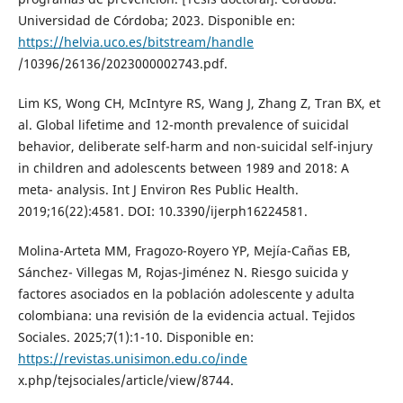
Universidad de Córdoba; 2023. Disponible en:
https://helvia.uco.es/bitstream/handle
/10396/26136/2023000002743.pdf.
Lim KS, Wong CH, McIntyre RS, Wang J, Zhang Z, Tran BX, et
al. Global lifetime and 12-month prevalence of suicidal
behavior, deliberate self-harm and non-suicidal self-injury
in children and adolescents between 1989 and 2018: A
meta- analysis. Int J Environ Res Public Health.
2019;16(22):4581. DOI: 10.3390/ijerph16224581.
Molina-Arteta MM, Fragozo-Royero YP, Mejía-Cañas EB,
Sánchez- Villegas M, Rojas-Jiménez N. Riesgo suicida y
factores asociados en la población adolescente y adulta
colombiana: una revisión de la evidencia actual. Tejidos
Sociales. 2025;7(1):1-10. Disponible en:
https://revistas.unisimon.edu.co/inde
x.php/tejsociales/article/view/8744.