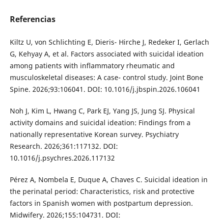
Referencias
Kiltz U, von Schlichting E, Dieris- Hirche J, Redeker I, Gerlach
G, Kehyay A, et al. Factors associated with suicidal ideation
among patients with inflammatory rheumatic and
musculoskeletal diseases: A case- control study. Joint Bone
Spine. 2026;93:106041. DOI: 10.1016/j.jbspin.2026.106041
Noh J, Kim L, Hwang C, Park EJ, Yang JS, Jung SJ. Physical
activity domains and suicidal ideation: Findings from a
nationally representative Korean survey. Psychiatry
Research. 2026;361:117132. DOI:
10.1016/j.psychres.2026.117132
Pérez A, Nombela E, Duque A, Chaves C. Suicidal ideation in
the perinatal period: Characteristics, risk and protective
factors in Spanish women with postpartum depression.
Midwifery. 2026;155:104731. DOI: