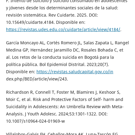
F. Intento de suicidio y suicidio consumado en adolescentes
y jóvenes desde los determinantes sociales de la salud:
revisión sistemática. Rev Cuidarte. 2025. DOI:
10.15649/cuidarte.4184. Disponible en:
https://revistas.udes.edu.co/cuidarte/article/view/4184/
.
García Moncayo AL, Cortés Romero JL, Salas Zapata L, Rangel
Medina GP, Hernández Jaramillo DC, Rosales Bohada C, et
al. Los retos de la conducta suicida en Bogotá para la
política pública. Bol Epidemiol Distrital. 2023;20(7).
Disponible en:
https://revistas.saludcapital.gov.co/in
dex.php/BED/article/view/243.
Richardson R, Connell T, Foster M, Blamires J, Keshoor S,
Moir C, et al. Risk and Protective Factors of Self- harm and
Suicidality in Adolescents: An Umbrella Review with Meta-
Analysis. J Youth Adolesc. 2024;53:1301-1322. DOI:
10.1007/s10964-024-01969-w
Villalobos-Galvis FH, Ceballos-Mora AK, Luna-Tascón EG,