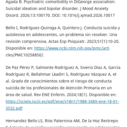
Agada B. Psychiatric comorbidity in DiGeorge association:
Suicidal ideation and bipolar disorder. J Mood Anxiety
Disord. 2026;13:100170. DOI: 10.1016/j.xjmad.2026.10017
Bello I, Rodríguez-Quiroga A, Quintero J. Conducta suicida y
autolesiva en adolescentes, un problema sin resolver. Una
revisión comprensiva. Actas Esp Psiquiatr. 2023;51(1):10-20.
Disponible en:
https://www.ncbi.nlm.nih.gov/pmc/arti
cles/PMC10258850/.
De Paz Pérez P, Salmonte Rodríguez A, Siverio Díaz A, García
Rodríguez R, Bellahmar Lkadiri S, Rodríguez Vázquez A, et
al. Grado de conocimientos sobre el riesgo de conducta
suicida de los profesionales de Atención Primaria en un
área de salud. Rev ENE Enferm. 2024;18(1). Disponible en:
https://scielo.isciii.es/pdf/ene/v18n1/1988-348X-ene-18-01-
3532.pdf
Hernandez Bello LS, Ríos Paternina AM, De la Hoz Restrepo