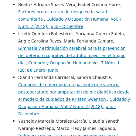
Beatriz Adriana Suarez Vera, Isabel Cristina Florez,
Factores protectores y de riesgo en la salud
comunitaria
,
Cuidado y Ocupación Humana: Vol. 7
Núm. 2 (2018): Julio - Diciembre
Liceth Quintero Ballesteros, Yurianna Guerra Zuleta,
Angie Carolina Reyes, María Fernanda Camaro,
Gimnasia y estimulación cerebral para la prevención
del deterioro cognitivo del adulto mayor en el hogar
día
,
Cuidado y Ocupación Humana: Vol. 7 Núm. 1
(2018): Enero- Junio
Dianith Fernanda Carrascal, Sandra Chaustre,
Cuidados de enfermería en paciente que vivencia
postoperatorio por amputación de pie diabético desde
el modelo de cuidados de Kristen Swanson
,
Cuidado y
Ocupación Humana: Vol. 7 Núm. 2 (2018): Julio -
Diciembre
Yusneidy Marcela Morales García, Claudia Yaneth
Naranjo Restrepo, Marco Fredy Jaimes Laguado,
Influencia de los factores socio económicos en el