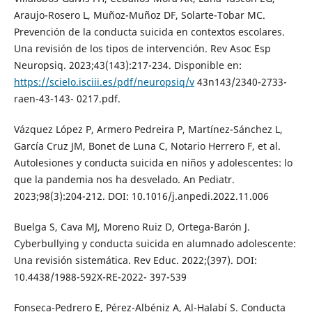
Araujo-Rosero L, Muñoz-Muñoz DF, Solarte-Tobar MC.
Prevención de la conducta suicida en contextos escolares.
Una revisión de los tipos de intervención. Rev Asoc Esp
Neuropsiq. 2023;43(143):217-234. Disponible en:
https://scielo.isciii.es/pdf/neuropsiq/v
43n143/2340-2733-
raen-43-143- 0217.pdf.
Vázquez López P, Armero Pedreira P, Martínez-Sánchez L,
García Cruz JM, Bonet de Luna C, Notario Herrero F, et al.
Autolesiones y conducta suicida en niños y adolescentes: lo
que la pandemia nos ha desvelado. An Pediatr.
2023;98(3):204-212. DOI: 10.1016/j.anpedi.2022.11.006
Buelga S, Cava MJ, Moreno Ruiz D, Ortega-Barón J.
Cyberbullying y conducta suicida en alumnado adolescente:
Una revisión sistemática. Rev Educ. 2022;(397). DOI:
10.4438/1988-592X-RE-2022- 397-539
Fonseca-Pedrero E, Pérez-Albéniz A, Al-Halabí S. Conducta