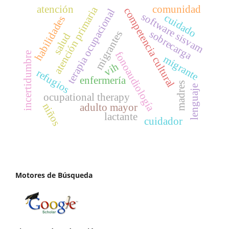
atención
comunidad
atención primaria
competencia cultural
terapia ocupacional
software sisvam
cuidado
habilidades
sobrecarga
migrantes
salud
fonoaudiología
incertidumbre
migrante
vih
refugios
enfermería
madres
lenguaje
ocupational therapy
niños
adulto mayor
lactante
cuidador
Motores de Búsqueda