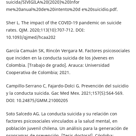
suicida/SIVIGILA%20(2020)%20Infor
me%20anual%20de%20intento%20d e%20suicidio.pdf.
Sher L. The impact of the COVID-19 pandemic on suicide
rates. QJM. 2020;113(10):707-712. DOI:
10.1093/qjmed/hcaa202
García Camuán SK, Rincón Vergara M. Factores psicosociales
que inciden en la conducta suicida de los jóvenes en
Colombia. [Trabajo de grado]. Arauca: Universidad
Cooperativa de Colombia; 2021.
Campillo-Serrano C, Fajardo-Dolci G. Prevención del suicidio
y la conducta suicida. Gac Med Mex. 2021;157(5):564-569.
DOI: 10.24875/GMM.21000205
Soto Salcedo AG. La conducta suicida y su relación con
factores psicosociales vinculados a la salud mental, en
población juvenil chilena. Un análisis para la generación de
programas de prevención. [Tesis doctoral]. Córdoba: