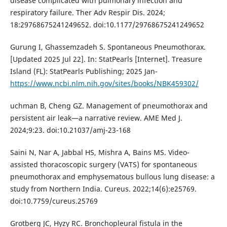
disease complicated with pulmonary infection and
respiratory failure. Ther Adv Respir Dis. 2024;
18:29768675241249652. doi:10.1177/29768675241249652
Gurung I, Ghassemzadeh S. Spontaneous Pneumothorax.
[Updated 2025 Jul 22]. In: StatPearls [Internet]. Treasure
Island (FL): StatPearls Publishing; 2025 Jan-
https://www.ncbi.nlm.nih.gov/sites/books/NBK459302/
uchman B, Cheng GZ. Management of pneumothorax and
persistent air leak—a narrative review. AME Med J.
2024;9:23. doi:10.21037/amj-23-168
Saini N, Nar A, Jabbal HS, Mishra A, Bains MS. Video-
assisted thoracoscopic surgery (VATS) for spontaneous
pneumothorax and emphysematous bullous lung disease: a
study from Northern India. Cureus. 2022;14(6):e25769.
doi:10.7759/cureus.25769
Grotberg JC, Hyzy RC. Bronchopleural fistula in the