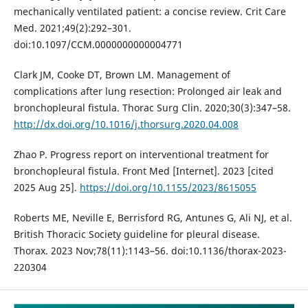
mechanically ventilated patient: a concise review. Crit Care
Med. 2021;49(2):292–301.
doi:10.1097/CCM.0000000000004771
Clark JM, Cooke DT, Brown LM. Management of
complications after lung resection: Prolonged air leak and
bronchopleural fistula. Thorac Surg Clin. 2020;30(3):347–58.
http://dx.doi.org/10.1016/j.thorsurg.2020.04.008
Zhao P. Progress report on interventional treatment for
bronchopleural fistula. Front Med [Internet]. 2023 [cited
2025 Aug 25].
https://doi.org/10.1155/2023/8615055
Roberts ME, Neville E, Berrisford RG, Antunes G, Ali NJ, et al.
British Thoracic Society guideline for pleural disease.
Thorax. 2023 Nov;78(11):1143–56. doi:10.1136/thorax-2023-
220304