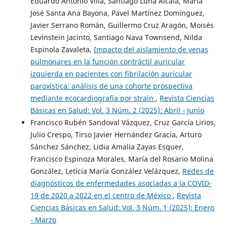
Eduardo Antonio Villa, Santiago Luna Alcala, María
José Santa Ana Bayona, Pavel Martínez Domínguez,
Javier Serrano Román, Guillermo Cruz Aragón, Moisés
Levinstein Jacinto, Santiago Nava Townsend, Nilda
Espinola Zavaleta,
Impacto del aislamiento de venas
pulmonares en la función contráctil auricular
izquierda en pacientes con fibrilación auricular
paroxística: análisis de una cohorte prospectiva
mediante ecocardiografía por strain
,
Revista Ciencias
Básicas en Salud: Vol. 3 Núm. 2 (2025): Abril - Junio
Francisco Rubén Sandoval Vázquez, Cruz García Lirios,
Julio Crespo, Tirso Javier Hernández Gracia, Arturo
Sánchez Sánchez, Lidia Amalia Zayas Esquer,
Francisco Espinoza Morales, María del Rosario Molina
González, Leticia María González Velázquez,
Redes de
diagnósticos de enfermedades asociadas a la COVID-
19 de 2020 a 2022 en el centro de México
,
Revista
Ciencias Básicas en Salud: Vol. 3 Núm. 1 (2025): Enero
- Marzo