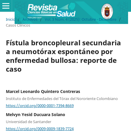
Inicio
/
Archivos
/
Vol. 3 Núm. 4 (2025): Octubre - Diciembre
/
Casos Clínicos
Fístula broncopleural secundaria
a neumotórax espontáneo por
enfermedad bullosa: reporte de
caso
Marcel Leonardo Quintero Contreras
Instituto de Enfermedades del Tórax del Nororiente Colombiano
https://orcid.org/0000-0001-7394-8669
Melvyn Yesid Ducuara Solano
Universidad de Santander
https://orcid.org/0009-0009-1839-7724