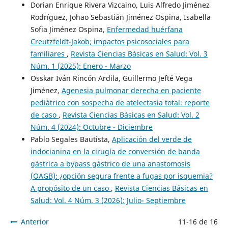
Dorian Enrique Rivera Vizcaino, Luis Alfredo Jiménez
Rodríguez, Johao Sebastián Jiménez Ospina, Isabella
Sofia Jiménez Ospina,
Enfermedad huérfana
Creutzfeldt-Jakob; impactos psicosociales para
familiares
,
Revista Ciencias Básicas en Salud: Vol. 3
Núm. 1 (2025): Enero - Marzo
Osskar Iván Rincón Ardila, Guillermo Jefté Vega
Jiménez,
Agenesia pulmonar derecha en paciente
pediátrico con sospecha de atelectasia total: reporte
de caso
,
Revista Ciencias Básicas en Salud: Vol. 2
Núm. 4 (2024): Octubre - Diciembre
Pablo Segales Bautista,
Aplicación del verde de
indocianina en la cirugía de conversión de banda
gástrica a bypass gástrico de una anastomosis
(OAGB): ¿opción segura frente a fugas por isquemia?
A propósito de un caso
,
Revista Ciencias Básicas en
Salud: Vol. 4 Núm. 3 (2026): Julio- Septiembre
Anterior
11-16 de 16