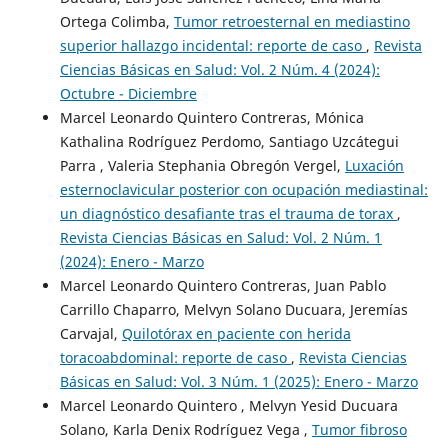
Ortega Colimba,
Tumor retroesternal en mediastino
superior hallazgo incidental: reporte de caso
,
Revista
Ciencias Básicas en Salud: Vol. 2 Núm. 4 (2024):
Octubre - Diciembre
Marcel Leonardo Quintero Contreras, Mónica
Kathalina Rodríguez Perdomo, Santiago Uzcátegui
Parra , Valeria Stephania Obregón Vergel,
Luxación
esternoclavicular posterior con ocupación mediastinal:
un diagnóstico desafiante tras el trauma de torax
,
Revista Ciencias Básicas en Salud: Vol. 2 Núm. 1
(2024): Enero - Marzo
Marcel Leonardo Quintero Contreras, Juan Pablo
Carrillo Chaparro, Melvyn Solano Ducuara, Jeremías
Carvajal,
Quilotórax en paciente con herida
toracoabdominal: reporte de caso
,
Revista Ciencias
Básicas en Salud: Vol. 3 Núm. 1 (2025): Enero - Marzo
Marcel Leonardo Quintero , Melvyn Yesid Ducuara
Solano, Karla Denix Rodríguez Vega ,
Tumor fibroso