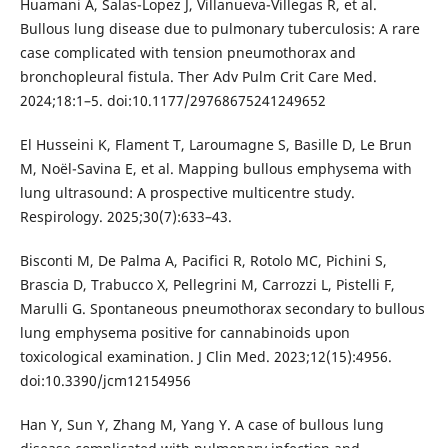
Huamani A, Salas-Lopez J, Villanueva-Villegas R, et al.
Bullous lung disease due to pulmonary tuberculosis: A rare
case complicated with tension pneumothorax and
bronchopleural fistula. Ther Adv Pulm Crit Care Med.
2024;18:1–5. doi:10.1177/29768675241249652
El Husseini K, Flament T, Laroumagne S, Basille D, Le Brun
M, Noël-Savina E, et al. Mapping bullous emphysema with
lung ultrasound: A prospective multicentre study.
Respirology. 2025;30(7):633–43.
Bisconti M, De Palma A, Pacifici R, Rotolo MC, Pichini S,
Brascia D, Trabucco X, Pellegrini M, Carrozzi L, Pistelli F,
Marulli G. Spontaneous pneumothorax secondary to bullous
lung emphysema positive for cannabinoids upon
toxicological examination. J Clin Med. 2023;12(15):4956.
doi:10.3390/jcm12154956
Han Y, Sun Y, Zhang M, Yang Y. A case of bullous lung