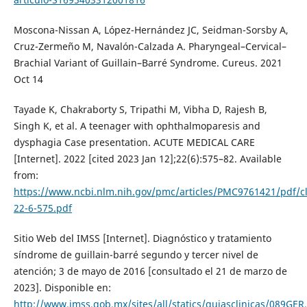
Moscona-Nissan A, López-Hernández JC, Seidman-Sorsby A,
Cruz-Zermeño M, Navalón-Calzada A. Pharyngeal–Cervical–
Brachial Variant of Guillain–Barré Syndrome. Cureus. 2021
Oct 14
Tayade K, Chakraborty S, Tripathi M, Vibha D, Rajesh B,
Singh K, et al. A teenager with ophthalmoparesis and
dysphagia Case presentation. ACUTE MEDICAL CARE
[Internet]. 2022 [cited 2023 Jan 12];22(6):575–82. Available
from:
https://www.ncbi.nlm.nih.gov/pmc/articles/PMC9761421/pdf/c
22-6-575.pdf
Sitio Web del IMSS [Internet]. Diagnóstico y tratamiento
síndrome de guillain-barré segundo y tercer nivel de
atención; 3 de mayo de 2016 [consultado el 21 de marzo de
2023]. Disponible en:
http://www.imss.gob.mx/sites/all/statics/guiasclinicas/089GER