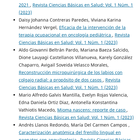
2021
,
Revista Ciencias Básicas en Salud: Vol. 1 Núm. 1
(2023)
Daisy Johanna Contreras Paredes, Viviana Karina
Hernández Vergel,
Eficacia de la intervención de la
terapia ocupacional en oncología pediátrica
,
Revista
Ciencias Básicas en Salud: Vol. 1 Núm. 1 (2023)
Aldo Giovanni Beltrán Pardo, Mariana Baeza Salcido,
Dione Lauyagi Castellanos Villanueva, Karely González
Chaparro, Avigail Soveida Velasco Morales,
Reconstrucción microquirúrgica de los labios con
colgajo radial: a propósito de dos casos
,
Revista
Ciencias Básicas en Salud: Vol. 1 Núm. 1 (2023)
Mario Alfredo Galvis Mantilla, Evelyn Rojas Valencia,
Edna Daniela Ortiz Diaz, Antonella Konstantina
Vathiotis Macedo,
Mioma nascens: reporte de caso
,
Revista Ciencias Básicas en Salud: Vol. 1 Núm. 1 (2023)
Andrés Llanos Redondo, María Del Carmen Campos ,
Caracterización anatómica del frenillo lingual en
neonatos con anquiloglosia
,
Revista Ciencias Básicas