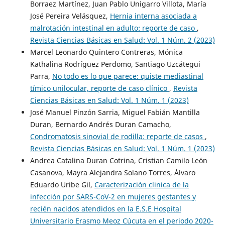
Borraez Martínez, Juan Pablo Unigarro Villota, María
José Pereira Velásquez,
Hernia interna asociada a
malrotación intestinal en adulto: reporte de caso
,
Revista Ciencias Básicas en Salud: Vol. 1 Núm. 2 (2023)
Marcel Leonardo Quintero Contreras, Mónica
Kathalina Rodríguez Perdomo, Santiago Uzcátegui
Parra,
No todo es lo que parece: quiste mediastinal
tímico unilocular, reporte de caso clínico
,
Revista
Ciencias Básicas en Salud: Vol. 1 Núm. 1 (2023)
José Manuel Pinzón Sarria, Miguel Fabián Mantilla
Duran, Bernardo Andrés Duran Camacho,
Condromatosis sinovial de rodilla: reporte de casos
,
Revista Ciencias Básicas en Salud: Vol. 1 Núm. 1 (2023)
Andrea Catalina Duran Cotrina, Cristian Camilo León
Casanova, Mayra Alejandra Solano Torres, Álvaro
Eduardo Uribe Gil,
Caracterización clinica de la
infección por SARS-CoV-2 en mujeres gestantes y
recién nacidos atendidos en la E.S.E Hospital
Universitario Erasmo Meoz Cúcuta en el periodo 2020-