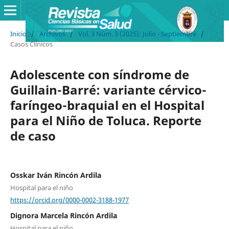
Inicio
/
Archivos
/
Vol. 3 Núm. 3 (2025): Julio - Septiembre
/
Casos Clínicos
Adolescente con síndrome de
Guillain-Barré: variante cérvico-
faríngeo-braquial en el Hospital
para el Niño de Toluca. Reporte
de caso
Osskar Iván Rincón Ardila
Hospital para el niño
https://orcid.org/0000-0002-3188-1977
Dignora Marcela Rincón Ardila
Hospital para el niño