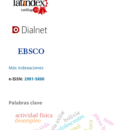
Más indexaciones
e-ISSN:
2981-5800
Palabras clave
bolivia
arteria axilar
actividad física
plexo braquial
adolescentes
timo
desempleo