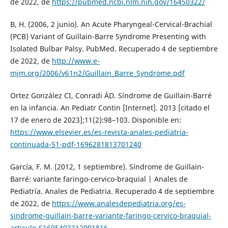
de 2022, de
https://pubmed.ncbi.nlm.nih.gov/16450322/
B, H. (2006, 2 junio). An Acute Pharyngeal-Cervical-Brachial
(PCB) Variant of Guillain-Barre Syndrome Presenting with
Isolated Bulbar Palsy. PubMed. Recuperado 4 de septiembre
de 2022, de
http://www.e-
mjm.org/2006/v61n2/Guillain_Barre_Syndrome.pdf
Ortez González CI, Conradi ÁD. Síndrome de Guillain-Barré
en la infancia. An Pediatr Contin [Internet]. 2013 [citado el
17 de enero de 2023];11(2):98–103. Disponible en:
https://www.elsevier.es/es-revista-anales-pediatria-
continuada-51-pdf-1696281813701240
García, F. M. (2012, 1 septiembre). Síndrome de Guillain-
Barré: variante faringo-cervico-braquial | Anales de
Pediatría. Anales de Pediatria. Recuperado 4 de septiembre
de 2022, de
https://www.analesdepediatria.org/es-
sindrome-guillain-barre-variante-faringo-cervico-braquial-
articulo-S1695403312001816