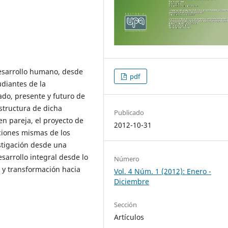
desarrollo humano, desde
pdf
udiantes de la
ado, presente y futuro de
estructura de dicha
Publicado
 en pareja, el proyecto de
2012-10-31
ciones mismas de los
stigación desde una
arrollo integral desde lo
Número
 y transformación hacia
Vol. 4 Núm. 1 (2012): Enero -
Diciembre
Sección
Artículos