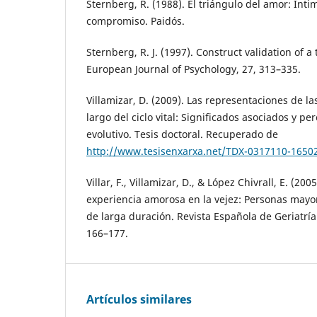
Sternberg, R. (1988). El triángulo del amor: Inti
compromiso. Paidós.
Sternberg, R. J. (1997). Construct validation of a 
European Journal of Psychology, 27, 313–335.
Villamizar, D. (2009). Las representaciones de la
largo del ciclo vital: Significados asociados y p
evolutivo. Tesis doctoral. Recuperado de
http://www.tesisenxarxa.net/TDX-0317110-1650
Villar, F., Villamizar, D., & López Chivrall, E. (2
experiencia amorosa en la vejez: Personas mayor
de larga duración. Revista Española de Geriatría
166–177.
Artículos similares