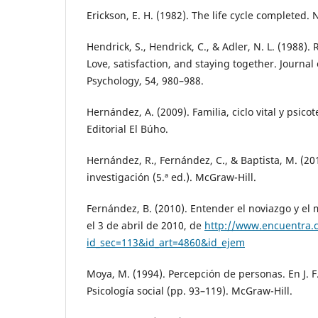
Erickson, E. H. (1982). The life cycle completed. 
Hendrick, S., Hendrick, C., & Adler, N. L. (1988).
Love, satisfaction, and staying together. Journal 
Psychology, 54, 980–988.
Hernández, A. (2009). Familia, ciclo vital y psico
Editorial El Búho.
Hernández, R., Fernández, C., & Baptista, M. (20
investigación (5.ª ed.). McGraw-Hill.
Fernández, B. (2010). Entender el noviazgo y e
el 3 de abril de 2010, de
http://www.encuentra.
id_sec=113&id_art=4860&id_ejem
Moya, M. (1994). Percepción de personas. En J. F
Psicología social (pp. 93–119). McGraw-Hill.