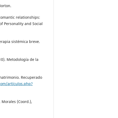
Norton.
 Romantic relationships:
of Personality and Social
terapia sistémica breve.
10). Metodología de la
l matrimonio. Recuperado
com/artículos.php?
. Morales (Coord.),