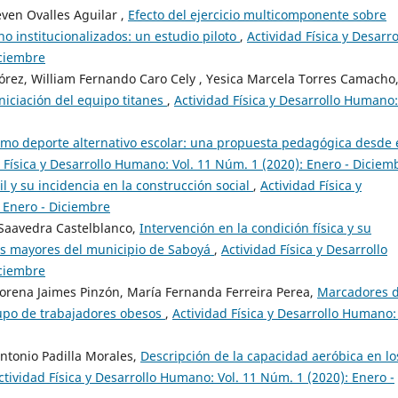
ven Ovalles Aguilar ,
Efecto del ejercicio multicomponente sobre
o institucionalizados: un estudio piloto
,
Actividad Física y Desarro
iciembre
lórez, William Fernando Caro Cely , Yesica Marcela Torres Camacho
niciación del equipo titanes
,
Actividad Física y Desarrollo Humano:
omo deporte alternativo escolar: una propuesta pedagógica desde 
 Física y Desarrollo Humano: Vol. 11 Núm. 1 (2020): Enero - Diciem
il y su incidencia en la construcción social
,
Actividad Física y
 Enero - Diciembre
 Saavedra Castelblanco,
Intervención en la condición física y su
tos mayores del municipio de Saboyá
,
Actividad Física y Desarrollo
iciembre
orena Jaimes Pinzón, María Fernanda Ferreira Perea,
Marcadores 
rupo de trabajadores obesos
,
Actividad Física y Desarrollo Humano: 
ntonio Padilla Morales,
Descripción de la capacidad aeróbica en lo
ctividad Física y Desarrollo Humano: Vol. 11 Núm. 1 (2020): Enero -