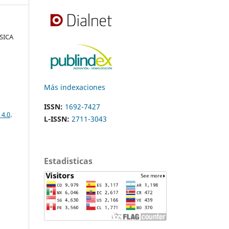
ÍSICA
Más indexaciones
ISSN:
1692-7427
 4.0
.
L-ISSN:
2711-3043
Estadisticas