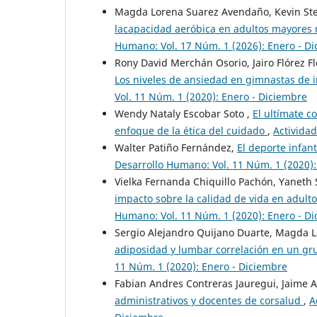
Magda Lorena Suarez Avendaño, Kevin Ste
lacapacidad aeróbica en adultos mayores n
Humano: Vol. 17 Núm. 1 (2026): Enero - D
Rony David Merchán Osorio, Jairo Flórez F
Los niveles de ansiedad en gimnastas de i
Vol. 11 Núm. 1 (2020): Enero - Diciembre
Wendy Nataly Escobar Soto ,
El ultímate c
enfoque de la ética del cuidado
,
Actividad
Walter Patiño Fernández,
El deporte infant
Desarrollo Humano: Vol. 11 Núm. 1 (2020):
Vielka Fernanda Chiquillo Pachón, Yaneth
impacto sobre la calidad de vida en adul
Humano: Vol. 11 Núm. 1 (2020): Enero - D
Sergio Alejandro Quijano Duarte, Magda L
adiposidad y lumbar correlación en un g
11 Núm. 1 (2020): Enero - Diciembre
Fabian Andres Contreras Jauregui, Jaime A
administrativos y docentes de corsalud
,
A