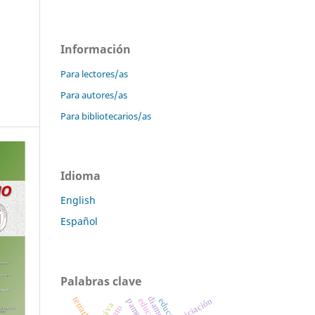
Información
Para lectores/as
Para autores/as
Para bibliotecarios/as
Idioma
English
Español
Palabras clave
diametros
tetratlon
iniciación