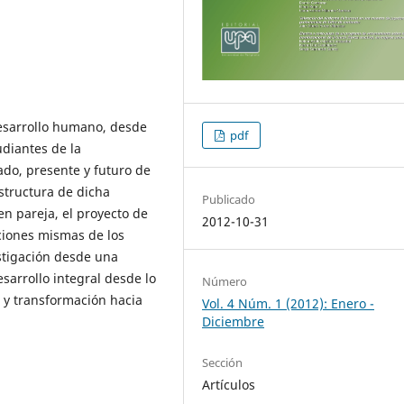
desarrollo humano, desde
pdf
udiantes de la
ado, presente y futuro de
estructura de dicha
Publicado
 en pareja, el proyecto de
2012-10-31
ciones mismas de los
stigación desde una
arrollo integral desde lo
Número
 y transformación hacia
Vol. 4 Núm. 1 (2012): Enero -
Diciembre
Sección
Artículos