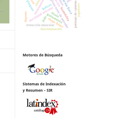
educación física
educación
pamplona norte de santader
ofensiva
entrenamiento
pliegues
patinaje de carreras
Índices
jugadores
movilidad articular
homofobia
rótula
deporte
goniometría
judo
chepe flórez
retracción muscular
discriminación
Motores de Búsqueda
Sistemas de Indexación
y Resumen – SIR