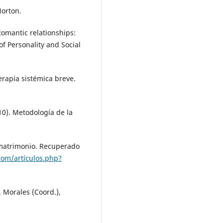
Norton.
 Romantic relationships:
of Personality and Social
terapia sistémica breve.
10). Metodología de la
l matrimonio. Recuperado
com/artículos.php?
. Morales (Coord.),