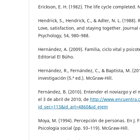
Erickson, E. H. (1982). The life cycle completed. 
Hendrick, S., Hendrick, C., & Adler, N. L. (1988).
Love, satisfaction, and staying together. Journal 
Psychology, 54, 980–988.
Hernández, A. (2009). Familia, ciclo vital y psico
Editorial El Búho.
Hernández, R., Fernández, C., & Baptista, M. (20
investigación (5.ª ed.). McGraw-Hill.
Fernández, B. (2010). Entender el noviazgo y e
el 3 de abril de 2010, de
http://www.encuentra.
id_sec=113&id_art=4860&id_ejem
Moya, M. (1994). Percepción de personas. En J. F
Psicología social (pp. 93–119). McGraw-Hill.