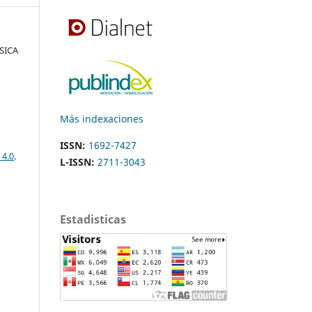
ÍSICA
Más indexaciones
ISSN:
1692-7427
 4.0
.
L-ISSN:
2711-3043
Estadisticas