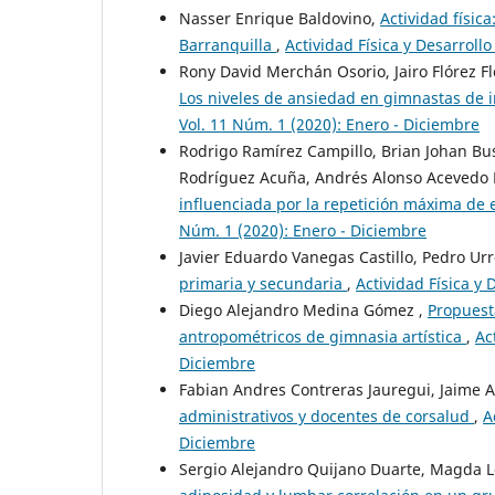
Nasser Enrique Baldovino,
Actividad físic
Barranquilla
,
Actividad Física y Desarroll
Rony David Merchán Osorio, Jairo Flórez F
Los niveles de ansiedad en gimnastas de i
Vol. 11 Núm. 1 (2020): Enero - Diciembre
Rodrigo Ramírez Campillo, Brian Johan Bus
Rodríguez Acuña, Andrés Alonso Acevedo 
influenciada por la repetición máxima de e
Núm. 1 (2020): Enero - Diciembre
Javier Eduardo Vanegas Castillo, Pedro Ur
primaria y secundaria
,
Actividad Física y
Diego Alejandro Medina Gómez ,
Propuesta
antropométricos de gimnasia artística
,
Ac
Diciembre
Fabian Andres Contreras Jauregui, Jaime A
administrativos y docentes de corsalud
,
A
Diciembre
Sergio Alejandro Quijano Duarte, Magda L