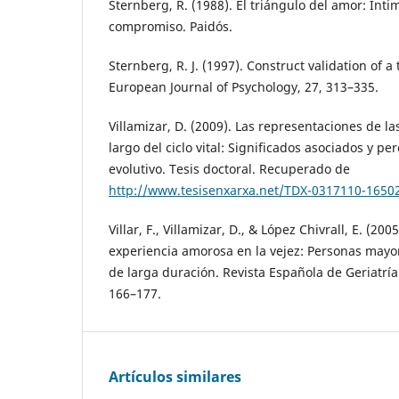
Sternberg, R. (1988). El triángulo del amor: Inti
compromiso. Paidós.
Sternberg, R. J. (1997). Construct validation of a 
European Journal of Psychology, 27, 313–335.
Villamizar, D. (2009). Las representaciones de la
largo del ciclo vital: Significados asociados y p
evolutivo. Tesis doctoral. Recuperado de
http://www.tesisenxarxa.net/TDX-0317110-1650
Villar, F., Villamizar, D., & López Chivrall, E. (2
experiencia amorosa en la vejez: Personas mayor
de larga duración. Revista Española de Geriatría
166–177.
Artículos similares