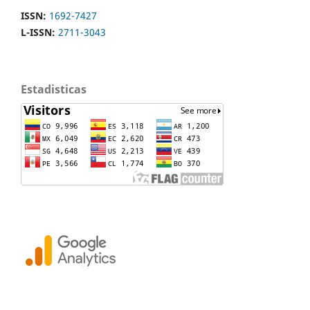
ISSN:
1692-7427
L-ISSN:
2711-3043
Estadisticas