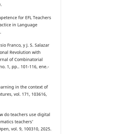
.
mpetence for EFL Teachers
actice in Language
.
io Franco, y J. S. Salazar
ional Revolution with
urnal of Combinatorial
o. 1, pp.. 101-116, ene.-
earning in the context of
utures, vol. 171, 103616,
w do teachers use digital
matics teachers’
en, vol. 9, 100310, 2025.