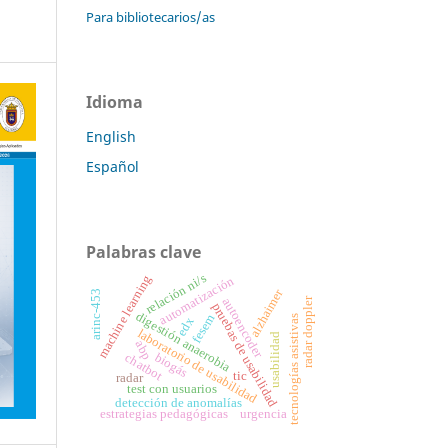
Para bibliotecarios/as
Idioma
English
Español
Palabras clave
relación ni/s
machine learning
automatización
alzhaimer
arinc-453
radar doppler
autoencoder
pruebas de usabilidad
digestión anaerobia
fesem
tecnologías asistivas
edx
laboratorio de usabilidad
usabilidad
abp
biogás
chatbot
tic
radar
test con usuarios
detección de anomalías
urgencia
estrategias pedagógicas