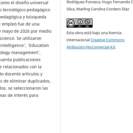
Rodríguez Fonseca, Hugo Fernando C
como el diseño universal
Silva, Marling Carolina Cordero Díaz
o tecnológico pedagógico
d pedagógica y búsqueda
se empleó fue de una
o y mayo de 2026 por medio
Esta obra está bajo una licencia
cience. Se utilizaron
internacional
Creative Commons
intelligence', 'Education
Atribución-NoComercial 4.0
.
hnology management',
 cuenta publicaciones
 relacionados con la
to docente artículos y
s de eliminar duplicados,
ulos, se seleccionaron las
mas de interés para