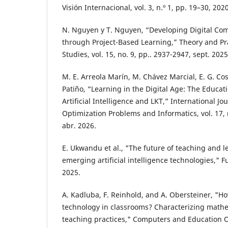
Visión Internacional, vol. 3, n.º 1, pp. 19–30, 2020
N. Nguyen y T. Nguyen, “Developing Digital Co
through Project-Based Learning,” Theory and Pr
Studies, vol. 15, no. 9, pp.. 2937-2947, sept. 2025
M. E. Arreola Marín, M. Chávez Marcial, E. G. Coss
Patiño, “Learning in the Digital Age: The Educat
Artificial Intelligence and LKT,” International Jo
Optimization Problems and Informatics, vol. 17, n
abr. 2026.
E. Ukwandu et al., "The future of teaching and l
emerging artificial intelligence technologies," F
2025.
A. Kadluba, F. Reinhold, and A. Obersteiner, "Ho
technology in classrooms? Characterizing mathe
teaching practices," Computers and Education Op