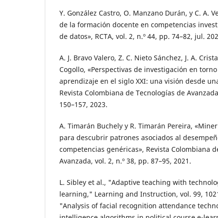
Y. González Castro, O. Manzano Durán, y C. A. 
de la formación docente en competencias investi
de datos», RCTA, vol. 2, n.º 44, pp. 74–82, jul. 20
A. J. Bravo Valero, Z. C. Nieto Sánchez, J. A. Cris
Cogollo, «Perspectivas de investigación en torno
aprendizaje en el siglo XXI: una visión desde un
Revista Colombiana de Tecnologías de Avanzada (R
150–157, 2023.
A. Timarán Buchely y R. Timarán Pereira, «Miner
para descubrir patrones asociados al desempe
competencias genéricas», Revista Colombiana d
Avanzada, vol. 2, n.º 38, pp. 87–95, 2021.
L. Sibley et al., "Adaptive teaching with technol
learning," Learning and Instruction, vol. 99, 102
"Analysis of facial recognition attendance techno
intelligence algorithms in political course e-lea