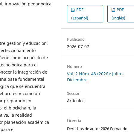
al, innovación pedagógica
PDF
PDF
(Español)
(Inglés)
Publicado
ntre gestión y educación,
2026-07-07
 perfeccionamiento
Tiene como propósito de
 tecnológica para el
Número
nocer la integración de
Vol. 2 Núm. 48 (2026): Julio –
n una base fundamental
Diciembre
ógica que se encuentra
Sección
del profesor como un
Artículos
tar preparado en
: el blockchain, la
ativa, la realidad
Licencia
jor planeación académica
Derechos de autor 2026 Fernando
 para el