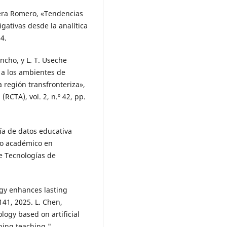
Vera Romero, «Tendencias
gativas desde la analítica
24.
tancho, y L. T. Useche
 a los ambientes de
a región transfronteriza»,
CTA), vol. 2, n.º 42, pp.
ía de datos educativa
ño académico en
e Tecnologías de
ogy enhances lasting
141, 2025. L. Chen,
logy based on artificial
rning teaching,"