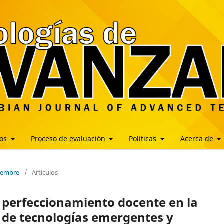
los
Proceso de evaluación
Políticas
Acerca de
ciembre
/
Artículos
l perfeccionamiento docente en la
n de tecnologías emergentes y