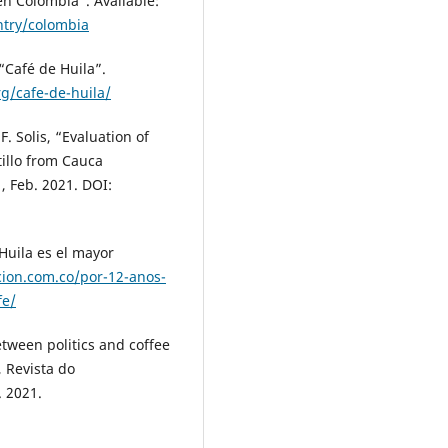
en Colombia”. Available:
ntry/colombia
“Café de Huila”.
rg/cafe-de-huila/
. Solis, “Evaluation of
tillo from Cauca
, Feb. 2021. DOI:
Huila es el mayor
cion.com.co/por-12-anos-
fe/
etween politics and coffee
, Revista do
. 2021.