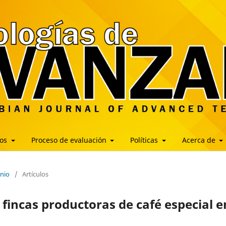
los
Proceso de evaluación
Políticas
Acerca de
unio
/
Artículos
fincas productoras de café especial e