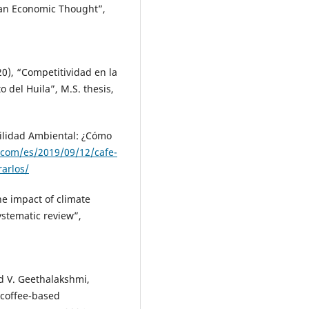
bian Economic Thought”,
20), “Competitividad en la
 del Huila”, M.S. thesis,
ibilidad Ambiental: ¿Cómo
d.com/es/2019/09/12/cafe-
rarlos/
he impact of climate
ystematic review”,
nd V. Geethalakshmi,
 coffee-based