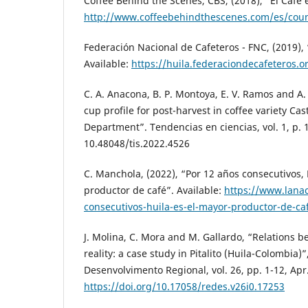
Coffee Behind the Scenes, CBS, (2018), “El Café 
http://www.coffeebehindthescenes.com/es/cou
Federación Nacional de Cafeteros - FNC, (2019), 
Available:
https://huila.federaciondecafeteros.o
C. A. Anacona, B. P. Montoya, E. V. Ramos and A. F
cup profile for post-harvest in coffee variety Cas
Department”. Tendencias en ciencias, vol. 1, p. 1
10.48048/tis.2022.4526
C. Manchola, (2022), “Por 12 años consecutivos, 
productor de café”. Available:
https://www.lana
consecutivos-huila-es-el-mayor-productor-de-ca
J. Molina, C. Mora and M. Gallardo, “Relations b
reality: a case study in Pitalito (Huila-Colombia)”
Desenvolvimento Regional, vol. 26, pp. 1-12, Apr
https://doi.org/10.17058/redes.v26i0.17253