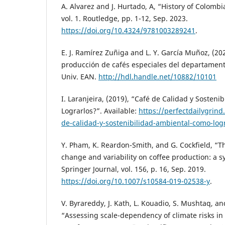
A. Alvarez and J. Hurtado, A, “History of Colom
vol. 1. Routledge, pp. 1-12, Sep. 2023.
https://doi.org/10.4324/9781003289241
.
E. J. Ramírez Zuñiga and L. Y. García Muñoz, (20
producción de cafés especiales del departamento
Univ. EAN.
http://hdl.handle.net/10882/10101
I. Laranjeira, (2019), “Café de Calidad y Sosten
Lograrlos?”. Available:
https://perfectdailygrin
de-calidad-y-sostenibilidad-ambiental-como-log
Y. Pham, K. Reardon-Smith, and G. Cockfield, “T
change and variability on coffee production: a s
Springer Journal, vol. 156, p. 16, Sep. 2019.
https://doi.org/10.1007/s10584-019-02538-y
.
V. Byrareddy, J. Kath, L. Kouadio, S. Mushtaq, a
“Assessing scale-dependency of climate risks in