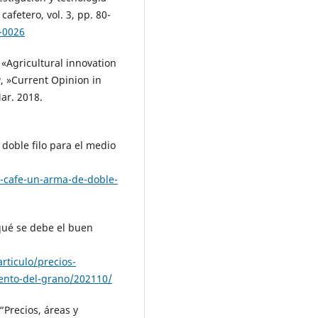
cafetero, vol. 3, pp. 80-
-0026
 «Agricultural innovation
, »Current Opinion in
Mar. 2018.
 doble filo para el medio
l-cafe-un-arma-de-doble-
 qué se debe el buen
ticulo/precios-
ento-del-grano/202110/
“Precios, áreas y