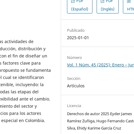
PDF
PDF
(Español)
(Inglés)
HT
Publicado
2025-01-01
as actividades de
ducción, distribución y
con el fin de diseñar un
Número
s factores clave para
Vol. 1 Núm. 45 (2025): Enero – Ju
o propuesto se fundamenta
l cual se identificaron
Sección
tenible, incluyendo: la
Artículos
todas las etapas del
exibilidad ante el cambio.
Licencia
iento del sector y
cios para los actores
Derechos de autor 2025 Eyder James
 especial en Colombia.
Ramírez Zuñiga, Hugo Fernando Cast
Silva, Ehidy Karime García Cruz