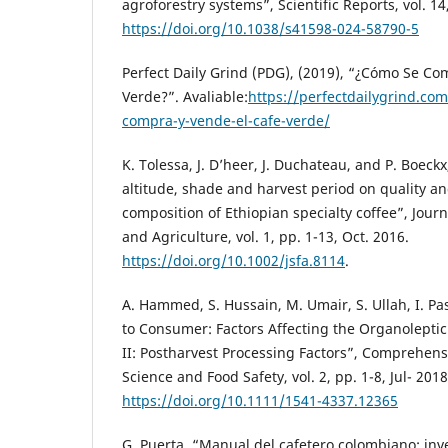
agroforestry systems”, Scientific Reports, vol. 14
https://doi.org/10.1038/s41598-024-58790-5
Perfect Daily Grind (PDG), (2019), “¿Cómo Se Co
Verde?”. Avaliable:
https://perfectdailygrind.co
compra-y-vende-el-cafe-verde/
K. Tolessa, J. D’heer, J. Duchateau, and P. Boeck
altitude, shade and harvest period on quality a
composition of Ethiopian specialty coffee”, Journ
and Agriculture, vol. 1, pp. 1-13, Oct. 2016.
https://doi.org/10.1002/jsfa.8114
.
A. Hammed, S. Hussain, M. Umair, S. Ullah, I. Pa
to Consumer: Factors Affecting the Organoleptic 
II: Postharvest Processing Factors”, Comprehens
Science and Food Safety, vol. 2, pp. 1-8, Jul- 2018
https://doi.org/10.1111/1541-4337.12365
G. Puerta, “Manual del cafetero colombiano: inv