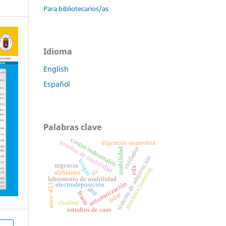
Para bibliotecarios/as
Idioma
English
Español
Palabras clave
costos industriales
pruebas de usabilidad
digestión anaerobia
cuidador
usabilidad
sistema de adquisición
biogás
urgencia
edx
machine learning
tic
alzhaimer
laboratorio de usabilidad
automatización
electrodeposición
arinc-453
abp
fesem
radar
chatbot
estudios de caso