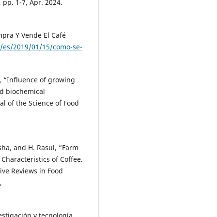
, pp. 1-7, Apr. 2024.
mpra Y Vende El Café
m/es/2019/01/15/como-se-
x, “Influence of growing
nd biochemical
al of the Science of Food
sha, and H. Rasul, “Farm
Characteristics of Coffee.
ive Reviews in Food
,
estigación y tecnología