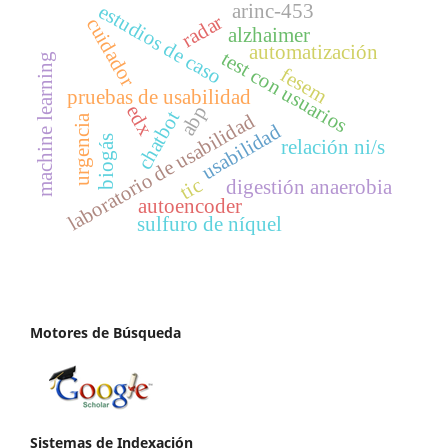
arinc-453
estudios de caso
radar
cuidador
alzhaimer
automatización
test con usuarios
machine learning
fesem
pruebas de usabilidad
edx
abp
chatbot
laboratorio de usabilidad
urgencia
usabilidad
biogás
relación ni/s
tic
digestión anaerobia
autoencoder
sulfuro de níquel
Motores de Búsqueda
Sistemas de Indexación