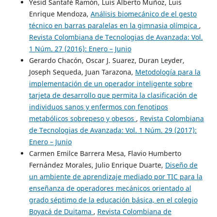
Yesid Santafé Ramón, Luis Alberto Muñoz, Luis
Enrique Mendoza,
Análisis biomecánico de el gesto
técnico en barras paralelas en la gimnasia olímpica
,
Revista Colombiana de Tecnologias de Avanzada: Vol.
1 Núm. 27 (2016): Enero – Junio
Gerardo Chacón, Oscar J. Suarez, Duran Leyder,
Joseph Sequeda, Juan Tarazona,
Metodología para la
implementación de un operador inteligente sobre
tarjeta de desarrollo que permita la clasificación de
individuos sanos y enfermos con fenotipos
metabólicos sobrepeso y obesos
,
Revista Colombiana
de Tecnologias de Avanzada: Vol. 1 Núm. 29 (2017):
Enero – Junio
Carmen Emilce Barrera Mesa, Flavio Humberto
Fernández Morales, Julio Enrique Duarte,
Diseño de
un ambiente de aprendizaje mediado por TIC para la
enseñanza de operadores mecánicos orientado al
grado séptimo de la educación básica, en el colegio
Boyacá de Duitama
,
Revista Colombiana de