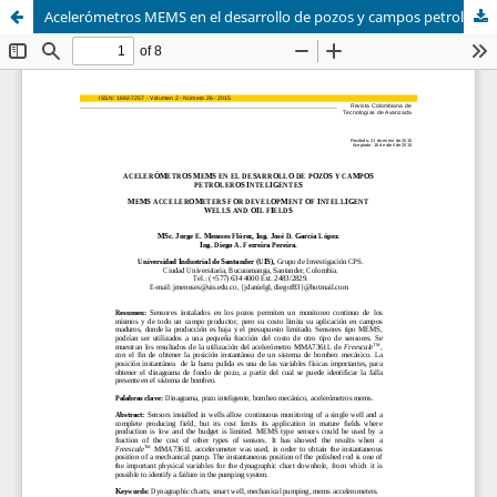
Acelerómetros MEMS en el desarrollo de pozos y campos petroleros inteligentes