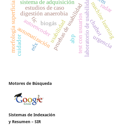
laboratorio de usabilidad
morfología superficial
sistema de adquisición
machine learning
pruebas de usabilidad
radar
estudios de caso
digestión anaerobia
test con usuarios
tic
autoencoder
chatbot
usabilidad
biogás
automatización
urgencia
cuidador
abp
edx
Motores de Búsqueda
Sistemas de Indexación
y Resumen – SIR