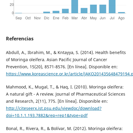
Referencias
Abdull, A., Ibrahim, M., & Kntayya, S. (2014). Health benefits
of Moringa oleifera. Asian Pacific Journal of Cancer
Prevention, 15(20), 8571-8576. [En línea]. Disponible en:
https://www.koreascience.or.kr/article/JAKO201435648479194.
Mahmood, K., Mugal, T., & Haq, I. (2010). Moringa oleifera:
A natural gift - A review. Journal of Pharmaceutical Sciences
and Research, 2(11), 775. [En línea]. Disponible en:
http://citeseerx.ist.psu.edu/viewdoc/download?
doi=10.1.1.193.7882&rep=rep1&type=pdf
Bonal, R., Rivera, R., & Bolívar, M. (2012). Moringa oleifera: