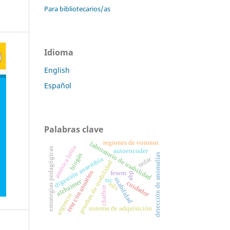
Para bibliotecarios/as
Idioma
English
Español
Palabras clave
regiones de voronoi
laboratorio de usabilidad
américa latna
estrategias pedagógicas
autoencoder
biogás
detección de anomalías
radar
digestión anaerobia
pruebas de usabilidad
test con usuarios
fesem
abp
usabilidad
tic
alzhaimer
cuidador
edx
chatbot
urgencia
sistema de adquisición