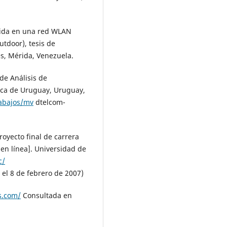
ibida en una red WLAN
tdoor), tesis de
s, Mérida, Venezuela.
 de Análisis de
ica de Uruguay, Uruguay,
rabajos/mv
dtelcom-
royecto final de carrera
 en línea]. Universidad de
c/
el 8 de febrero de 2007)
s.com/
Consultada en