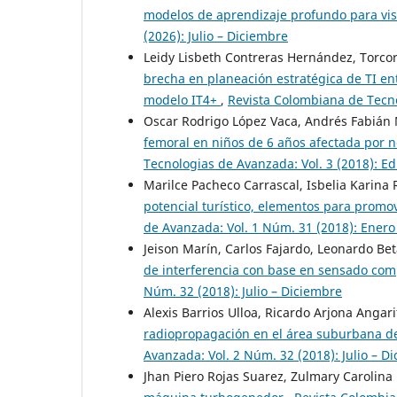
modelos de aprendizaje profundo para vi
(2026): Julio – Diciembre
Leidy Lisbeth Contreras Hernández, Torco
brecha en planeación estratégica de TI en
modelo IT4+
,
Revista Colombiana de Tecno
Oscar Rodrigo López Vaca, Andrés Fabián 
femoral en niños de 6 años afectada por 
Tecnologias de Avanzada: Vol. 3 (2018): Ed
Marilce Pacheco Carrascal, Isbelia Karina 
potencial turístico, elementos para promo
de Avanzada: Vol. 1 Núm. 31 (2018): Enero 
Jeison Marín, Carlos Fajardo, Leonardo Be
de interferencia con base en sensado co
Núm. 32 (2018): Julio – Diciembre
Alexis Barrios Ulloa, Ricardo Arjona Anga
radiopropagación en el área suburbana de
Avanzada: Vol. 2 Núm. 32 (2018): Julio – D
Jhan Piero Rojas Suarez, Zulmary Carolin