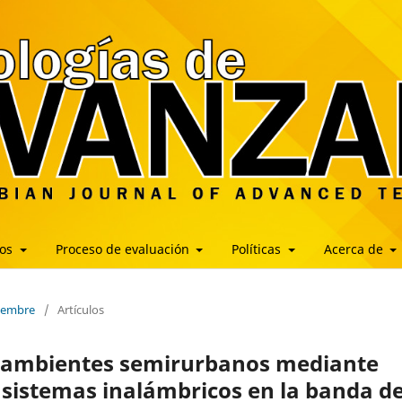
los
Proceso de evaluación
Políticas
Acerca de
ciembre
/
Artículos
n ambientes semirurbanos mediante
sistemas inalámbricos en la banda d