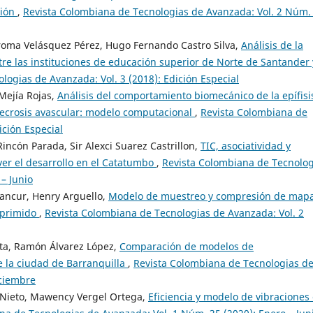
sión
,
Revista Colombiana de Tecnologias de Avanzada: Vol. 2 Núm.
roma Velásquez Pérez, Hugo Fernando Castro Silva,
Análisis de la
tre las instituciones de educación superior de Norte de Santander 
logias de Avanzada: Vol. 3 (2018): Edición Especial
Mejía Rojas,
Análisis del comportamiento biomecánico de la epífisi
necrosis avascular: modelo computacional
,
Revista Colombiana de
ición Especial
Rincón Parada, Sir Alexci Suarez Castrillon,
TIC, asociatividad y
ver el desarrollo en el Catatumbo
,
Revista Colombiana de Tecnolog
– Junio
tancur, Henry Arguello,
Modelo de muestreo y compresión de map
mprimido
,
Revista Colombiana de Tecnologias de Avanzada: Vol. 2
rita, Ramón Álvarez López,
Comparación de modelos de
 la ciudad de Barranquilla
,
Revista Colombiana de Tecnologias d
iciembre
a Nieto, Mawency Vergel Ortega,
Eficiencia y modelo de vibraciones