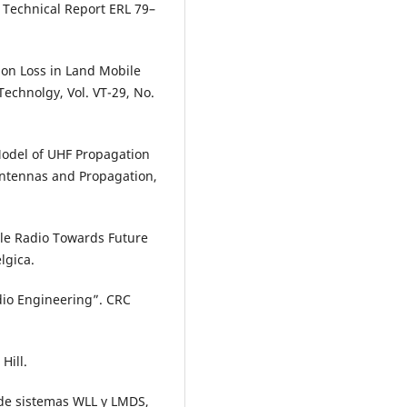
 Technical Report ERL 79–
ion Loss in Land Mobile
Technolgy, Vol. VT-29, No.
 Model of UHF Propagation
Antennas and Propagation,
le Radio Towards Future
lgica.
dio Engineering”. CRC
Hill.
a de sistemas WLL y LMDS,