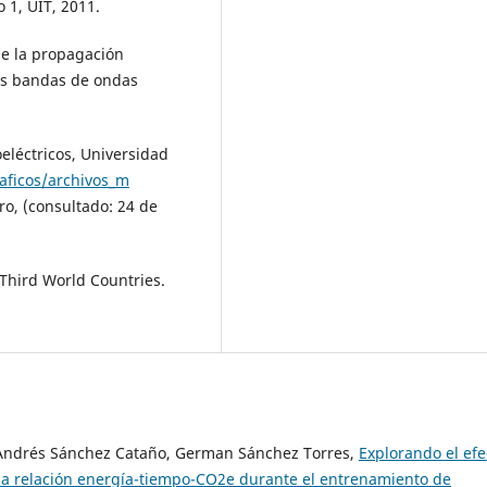
1, UIT, 2011.
de la propagación
 las bandas de ondas
oeléctricos, Universidad
aficos/archivos_m
o, (consultado: 24 de
 Third World Countries.
Andrés Sánchez Cataño, German Sánchez Torres,
Explorando el efe
la relación energía-tiempo-CO2e durante el entrenamiento de