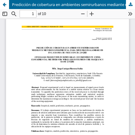
Predicción de cobertura en ambientes semirurbanos mediante método experimental para sistemas inalámbricos en la banda de frecuencia 2.4 GHz