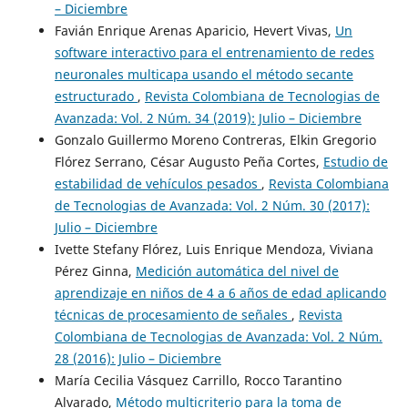
– Diciembre
Favián Enrique Arenas Aparicio, Hevert Vivas,
Un
software interactivo para el entrenamiento de redes
neuronales multicapa usando el método secante
estructurado
,
Revista Colombiana de Tecnologias de
Avanzada: Vol. 2 Núm. 34 (2019): Julio – Diciembre
Gonzalo Guillermo Moreno Contreras, Elkin Gregorio
Flórez Serrano, César Augusto Peña Cortes,
Estudio de
estabilidad de vehículos pesados
,
Revista Colombiana
de Tecnologias de Avanzada: Vol. 2 Núm. 30 (2017):
Julio – Diciembre
Ivette Stefany Flórez, Luis Enrique Mendoza, Viviana
Pérez Ginna,
Medición automática del nivel de
aprendizaje en niños de 4 a 6 años de edad aplicando
técnicas de procesamiento de señales
,
Revista
Colombiana de Tecnologias de Avanzada: Vol. 2 Núm.
28 (2016): Julio – Diciembre
María Cecilia Vásquez Carrillo, Rocco Tarantino
Alvarado,
Método multicriterio para la toma de