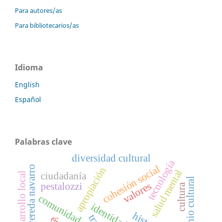
Para autores/as
Para bibliotecarios/as
Idioma
English
Español
Palabras clave
diversidad cultural
tecnología
cohesión social
vereda navarro
apropiación
salud mental
ciudadanía
desarrollo local
patrimonio cultural
valores
pestalozzi
cultura
comunidad