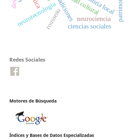
identidad cultural
historia local
tradiciones
ética
neurotecnología
rousseau
neurociencia
ciencias sociales
Redes Sociales
Motores de Búsqueda
Índices y Bases de Datos Especializadas