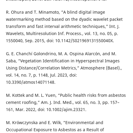
R. Ohura and T. Minamoto, “A blind digital image
watermarking method based on the dyadic wavelet packet
transform and fast interval arithmetic techniques,” Int. J.
Wavelets, Multiresolution Inf. Process., vol. 13, no. 05, p.
1550040, Sep. 2015, doi: 10.1142/S021969131550040X.
G. E. Chanchí Golondrino, M. A. Ospina Alarcón, and M.
Saba, “Vegetation Identification in Hyperspectral Images
Using Distance/Correlation Metrics,” Atmosphere (Basel).,
vol. 14, no. 7, p. 1148, Jul. 2023, doi:
10.3390/atmos14071148.
M. Kottek and M. L. Yuen, “Public health risks from asbestos
cement roofing,” Am. J. Ind. Med., vol. 65, no. 3, pp. 157–
161, Mar. 2022, doi: 10.1002/ajim.23321.
M. Krówczynska and E. Wilk, “Environmental and
Occupational Exposure to Asbestos as a Result of