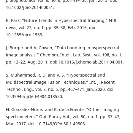
J. Biophotonics, vol. 8, no. 6, pp. 441–456, Jun. 2015, doi:
10.1002/jbio.201400051.
B. Park, “Future Trends in Hyperspectral Imaging,” NIR
news, vol. 27, no. 1, pp. 35–38, Feb. 2016, doi:
10.1255/nirn.1583.
J. Burger and A. Gowen, “Data handling in hyperspectral
image analysis,” Chemom. Intell. Lab. Syst., vol. 108, no. 1,
pp. 13–22, Aug. 2011, doi: 10.1016/j.chemolab.2011.04.001.
S. Muhammed, R. D, and V. S, “Hyperspectral and
Multispectral Image Fusion Techniques,” Int. J. Recent
Technol. Eng., vol. 8, no. 5, pp. 467–471, Jan. 2020, doi:
10.35940/ijrte.E4904.018520.
H. González-Núñez and R. de la Fuente, “Offner imaging
spectrometers,” Opt. Pura y Apl., vol. 50, no. 1, pp. 37–47,
Mar. 2017, doi: 10.7149/OPA.50.1.49506.