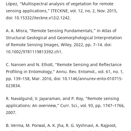
López, “Multispectral analysis of vegetation for remote
sensing applications,” ITECKNE, vol. 12, no. 2, Nov. 2015,
doi: 10.15332/iteckne.v12i2.1242.
A. A. Misra, “Remote Sensing Fundamentals,” in Atlas of
Structural Geological and Geomorphological Interpretation
of Remote Sensing Images, Wiley, 2022, pp. 7–14. doi:
10.1002/9781119813392.ch1.
C. Nansen and N. Elliott, “Remote Sensing and Reflectance
Profiling in Entomology,” Annu. Rev. Entomol., vol. 61, no. 1,
pp. 139–158, Mar. 2016, doi: 10.1146/annurev-ento-010715-
023834.
R. Navalgund, V. Jayaraman, and P. Roy, “Remote sensing
applications: An overview,” Curr. Sci., vol. 93, pp. 1747–1766,
2007.
B. Verma, M. Porwal, A. K. Jha, R. G. Vyshnavi, A. Rajpoot,