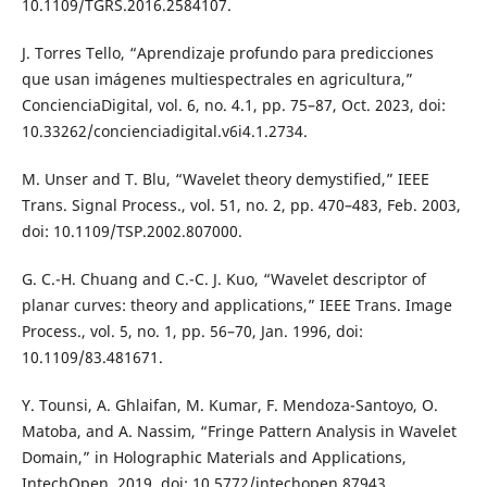
10.1109/TGRS.2016.2584107.
J. Torres Tello, “Aprendizaje profundo para predicciones
que usan imágenes multiespectrales en agricultura,”
ConcienciaDigital, vol. 6, no. 4.1, pp. 75–87, Oct. 2023, doi:
10.33262/concienciadigital.v6i4.1.2734.
M. Unser and T. Blu, “Wavelet theory demystified,” IEEE
Trans. Signal Process., vol. 51, no. 2, pp. 470–483, Feb. 2003,
doi: 10.1109/TSP.2002.807000.
G. C.-H. Chuang and C.-C. J. Kuo, “Wavelet descriptor of
planar curves: theory and applications,” IEEE Trans. Image
Process., vol. 5, no. 1, pp. 56–70, Jan. 1996, doi:
10.1109/83.481671.
Y. Tounsi, A. Ghlaifan, M. Kumar, F. Mendoza-Santoyo, O.
Matoba, and A. Nassim, “Fringe Pattern Analysis in Wavelet
Domain,” in Holographic Materials and Applications,
IntechOpen, 2019. doi: 10.5772/intechopen.87943.