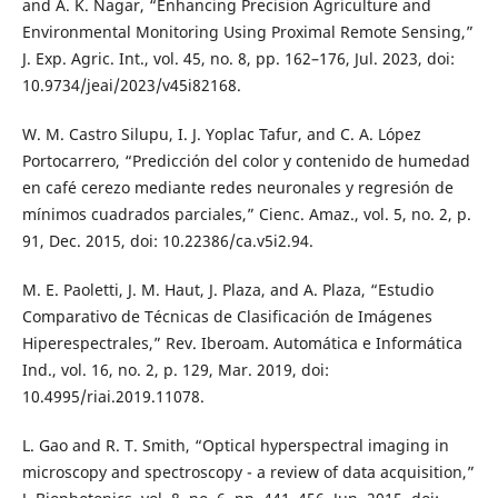
and A. K. Nagar, “Enhancing Precision Agriculture and
Environmental Monitoring Using Proximal Remote Sensing,”
J. Exp. Agric. Int., vol. 45, no. 8, pp. 162–176, Jul. 2023, doi:
10.9734/jeai/2023/v45i82168.
W. M. Castro Silupu, I. J. Yoplac Tafur, and C. A. López
Portocarrero, “Predicción del color y contenido de humedad
en café cerezo mediante redes neuronales y regresión de
mínimos cuadrados parciales,” Cienc. Amaz., vol. 5, no. 2, p.
91, Dec. 2015, doi: 10.22386/ca.v5i2.94.
M. E. Paoletti, J. M. Haut, J. Plaza, and A. Plaza, “Estudio
Comparativo de Técnicas de Clasificación de Imágenes
Hiperespectrales,” Rev. Iberoam. Automática e Informática
Ind., vol. 16, no. 2, p. 129, Mar. 2019, doi:
10.4995/riai.2019.11078.
L. Gao and R. T. Smith, “Optical hyperspectral imaging in
microscopy and spectroscopy - a review of data acquisition,”