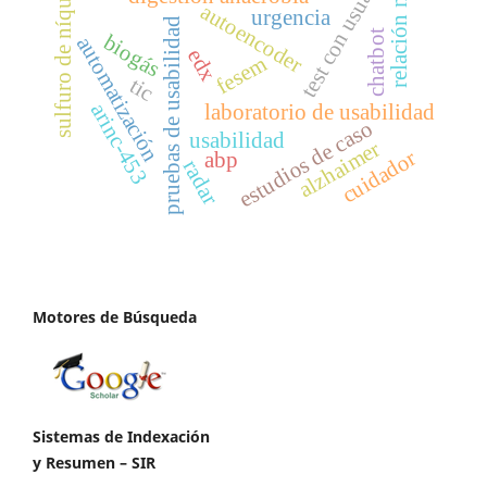
test con usuarios
relación ni/s
sulfuro de níquel
autoencoder
urgencia
pruebas de usabilidad
chatbot
biogás
automatización
edx
fesem
tic
arinc-453
laboratorio de usabilidad
estudios de caso
usabilidad
alzhaimer
cuidador
abp
radar
Motores de Búsqueda
Sistemas de Indexación
y Resumen – SIR