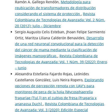
Ramón A. Gallego Rendón,
Metodología para
reubicación de transformadores de distribución
considerando el sistema de protección
,
Revista
Colombiana de Tecnologias de Avanzada: Vol. 2 Núm.
20 (2012): Julio – Diciembre
Sergio Augusto Celis Esteban, Jhoan Felipe Sarmiento
Ortiz, Maritza Liliana Calderón Benavides,
Desarrollo
de una red neuronal convolucional para la detección
del cáncer de mama mediante la clasificación de
imágenes mamográficas
,
Revista Colombiana de
Tecnologias de Avanzada: Vol. 1 Núm. 39 (2022): Enero
– Junio
Alexandra Estefania Fajardo Rojas, Leónides
Castellanos González, Luis Neira Ropero,
Explorando
opciones de percepción remota con UAV’s para
monitoreo de peca de la hoja (Mycosphaerella
fragariae (Tul.)) en el cultivo de fresa (Fragaria x
ananassa Duch)
,
Revista Colombiana de Tecnologias
de Avanzada: Vol. 3 (2020): Edición Especial