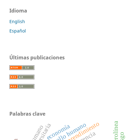
Idioma
English
Español
Últimas publicaciones
Palabras clave
emprendimiento
aerolínea
desarrollo humano
economía
gerencia