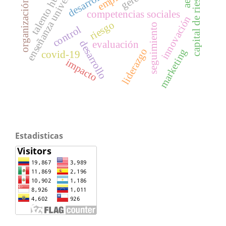
enseñanza universitaria
talento humano
capital de riesgo
organización
competencias sociales
innovación
riesgo
seguimiento
control
desarrollo
evaluación
liderazgo
marketing
covid-19
impacto
Estadisticas