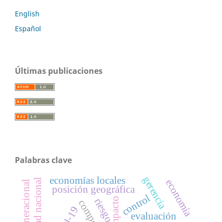
English
Español
Últimas publicaciones
Palabras clave
gerencia
economías locales
economía
brecha generacional
posición geográfica
control
impacto
riesgo
evaluación