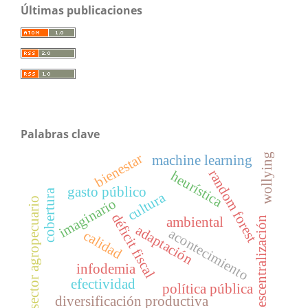
Últimas publicaciones
Palabras clave
bienestar
wollying
machine learning
random forest
heurística
gasto público
cobertura
cultura
sector agropecuario
imaginario
déficit fiscal
ambiental
descentralización
adaptación
acontecimiento
calidad
infodemia
efectividad
política pública
diversificación productiva