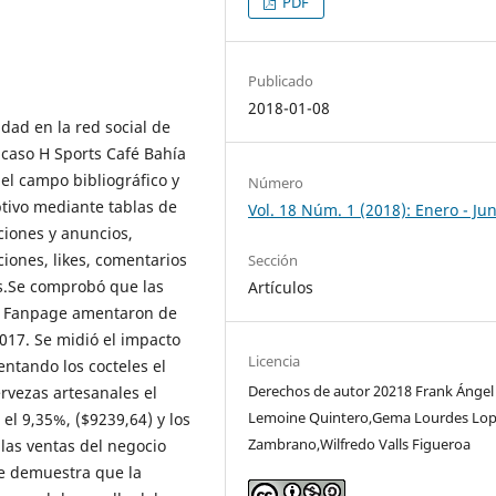
PDF
Publicado
2018-01-08
idad en la red social de
, caso H Sports Café Bahía
el campo bibliográfico y
Número
iptivo mediante tablas de
Vol. 18 Núm. 1 (2018): Enero - Jun
ciones y anuncios,
iones, likes, comentarios
Sección
s.Se comprobó que las
Artículos
la Fanpage amentaron de
017. Se midió el impacto
Licencia
entando los cocteles el
Derechos de autor 20218 Frank Ángel
ervezas artesanales el
Lemoine Quintero,Gema Lourdes Lo
el 9,35%, ($9239,64) y los
Zambrano,Wilfredo Valls Figueroa
las ventas del negocio
se demuestra que la