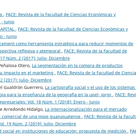
vo
,
FACE: Revista de la Facultad de Ciencias Económicas y
 - Junio
CAPITAL
,
FACE: Revista de la Facultad de Ciencias Económicas y
o - Junio
cement como herramienta estratégica para reducir momentos de
spectiva reflexiva y atemporal
,
FACE: Revista de la Facultad de
17 Núm. 2 (2017): Julio- Diciembre
Peñalosa Otero,
La segmentación en la compra de productos
su impacto en el marketing
,
FACE: Revista de la Facultad de Cienci
 (2017): Julio- Diciembre
el Gualdrón Guerrero,
La cartografía social y el uso de los sistemas
gia para la enseñanza de la geografía en la upel- iprgr
,
FACE: Revi
presariales: Vol. 18 Núm. 1 (2018): Enero - Junio
pe Arredondo Hidalgo,
La internacionalización para el mercado
n comercial de una mipe guanajuatense
,
FACE: Revista de la Facul
l. 19 Núm. 2 (2019): Julio- Diciembre
 social en instituciones de educación: propuesta de medición
,
FA