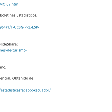
TMC_09.htm
Boletines Estadísticos.
/4964/1/T-UCSG-PRE-ESP-
SlideShare:
ones-de-turismo-
smo.
rencial. Obtenido de
/estadisticasfacebookecuador/