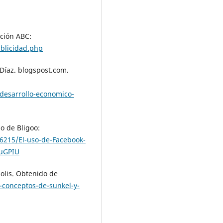
ición ABC:
blicidad.php
 Díaz. blogspost.com.
/desarrollo-economico-
o de Bligoo:
6215/El-uso-de-Facebook-
DuGPIU
polis. Obtenido de
-conceptos-de-sunkel-y-