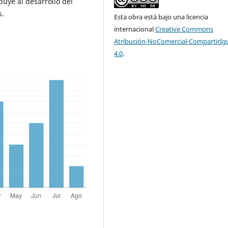
buye al desarrollo del
s.
Esta obra está bajo una licencia
internacional
Creative Commons
Atribución-NoComercial-CompartirIg
4.0
.