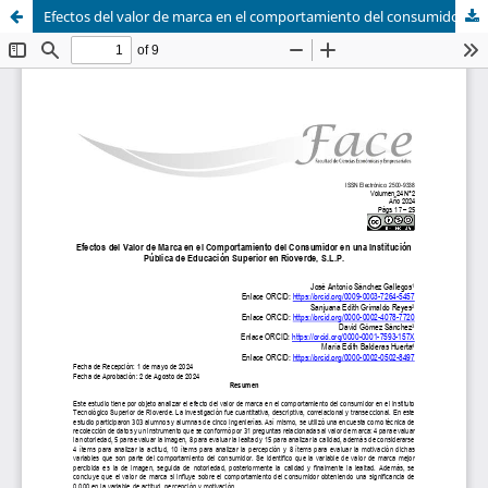
Efectos del valor de marca en el comportamiento del consumidor en una institución pública de educación superior en Rioverde, s. l. p.