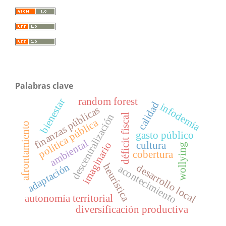
Palabras clave
random forest
bienestar
calidad
infodemia
finanzas públicas
descentralización
déficit fiscal
política pública
afrontamiento
gasto público
ambiental
cultura
imaginario
wollying
cobertura
adaptación
heurística
desarrollo local
acontecimiento
autonomía territorial
diversificación productiva