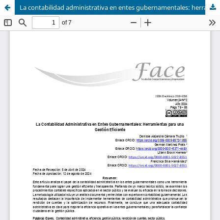
La contabilidad administrativa en entes gubernamentales: herramientas para una gestión eficiente