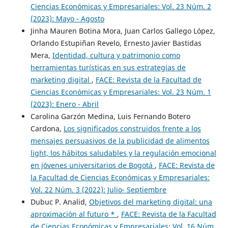
Ciencias Económicas y Empresariales: Vol. 23 Núm. 2
(2023): Mayo - Agosto
Jinha Mauren Botina Mora, Juan Carlos Gallego López,
Orlando Estupiñan Revelo, Ernesto Javier Bastidas
Mera,
Identidad, cultura y patrimonio como
herramientas turísticas en sus estrategias de
marketing digital
,
FACE: Revista de la Facultad de
Ciencias Económicas y Empresariales: Vol. 23 Núm. 1
(2023): Enero - Abril
Carolina Garzón Medina, Luis Fernando Botero
Cardona,
Los significados construidos frente a los
mensajes persuasivos de la publicidad de alimentos
light, los hábitos saludables y la regulación emocional
en jóvenes universitarios de Bogotá
,
FACE: Revista de
la Facultad de Ciencias Económicas y Empresariales:
Vol. 22 Núm. 3 (2022): Julio- Septiembre
Dubuc P. Analid,
Objetivos del marketing digital: una
aproximación al futuro *
,
FACE: Revista de la Facultad
de Ciencias Económicas y Empresariales: Vol. 16 Núm.