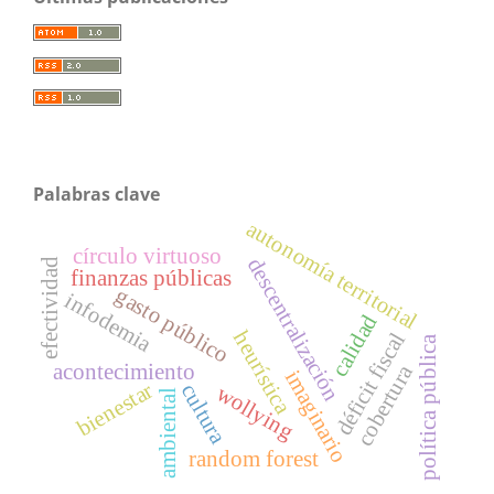
Palabras clave
autonomía territorial
círculo virtuoso
descentralización
efectividad
finanzas públicas
gasto público
infodemia
calidad
heurística
déficit fiscal
política pública
acontecimiento
cobertura
imaginario
bienestar
cultura
wollying
ambiental
random forest