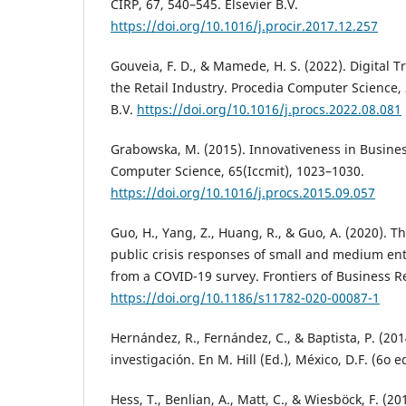
CIRP, 67, 540–545. Elsevier B.V.
https://doi.org/10.1016/j.procir.2017.12.257
Gouveia, F. D., & Mamede, H. S. (2022). Digital 
the Retail Industry. Procedia Computer Science, 
B.V.
https://doi.org/10.1016/j.procs.2022.08.081
Grabowska, M. (2015). Innovativeness in Busine
Computer Science, 65(Iccmit), 1023–1030.
https://doi.org/10.1016/j.procs.2015.09.057
Guo, H., Yang, Z., Huang, R., & Guo, A. (2020). Th
public crisis responses of small and medium ent
from a COVID-19 survey. Frontiers of Business Re
https://doi.org/10.1186/s11782-020-00087-1
Hernández, R., Fernández, C., & Baptista, P. (20
investigación. En M. Hill (Ed.), México, D.F. (6o ed
Hess, T., Benlian, A., Matt, C., & Wiesböck, F. 