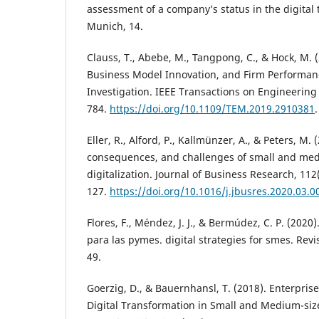
assessment of a company’s status in the digital
Munich, 14.
Clauss, T., Abebe, M., Tangpong, C., & Hock, M. (2
Business Model Innovation, and Firm Performan
Investigation. IEEE Transactions on Engineerin
784.
https://doi.org/10.1109/TEM.2019.2910381
.
Eller, R., Alford, P., Kallmünzer, A., & Peters, M.
consequences, and challenges of small and med
digitalization. Journal of Business Research, 11
127.
https://doi.org/10.1016/j.jbusres.2020.03.0
Flores, F., Méndez, J. J., & Bermúdez, C. P. (2020)
para las pymes. digital strategies for smes. Revis
49.
Goerzig, D., & Bauernhansl, T. (2018). Enterprise
Digital Transformation in Small and Medium-siz