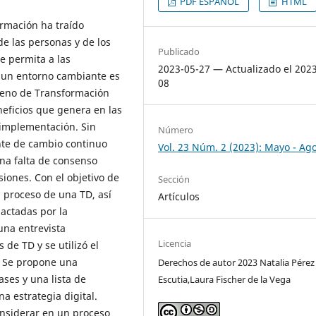
PDF ESPAÑOL
HTML
ormación ha traído
e las personas y de los
Publicado
e permita a las
2023-05-27 — Actualizado el 202
 un entorno cambiante es
08
ómeno de Transformación
neficios que genera en las
 implementación. Sin
Número
nte de cambio continuo
Vol. 23 Núm. 2 (2023): Mayo - Ag
na falta de consenso
siones. Con el objetivo de
Sección
l proceso de una TD, así
Artículos
actadas por la
una entrevista
Licencia
 de TD y se utilizó el
n. Se propone una
Derechos de autor 2023 Natalia Pérez
ases y una lista de
Escutia,Laura Fischer de la Vega
 estrategia digital.
nsiderar en un proceso