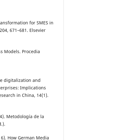
Transformation for SMES in
204, 671–681. Elsevier
ss Models. Procedia
e digitalization and
erprises: Implications
search in China, 14(1).
14). Metodología de la
.).
(2016). How German Media