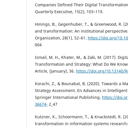
Companies Defined Their Digital Transformation
Quarterly Executive, 15(2), 103–119.
Hinings, B., Gegenhuber, T., & Greenwood, R. (20
and transformation: An institutional perspectiv
Organization, 28(1), 52–61.
https://doi.org/10.1
004
Ismail, M. H., Khater, M., & Zaki, M. (2017). Digi
Transformation and Strategy: What Do We Know
Article, (January), 36.
https://doi.org/10.13140/
Korachi, Z., & Bounabat, B. (2020). Towards a Ma
Strategy Assessment. En Advances in Intelligen
Springer International Publishing.
https://doi.o
36674-
2_47
Kutzner, K., Schoormann, T., & Knackstedt, R. (20
transformation in information systems researc