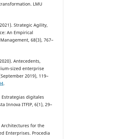
 transformation. LMU
021). Strategic Agility,
ce: An Empirical
g Management, 68(3), 767–
 (2020). Antecedents,
ium-sized enterprise
2(September 2019), 119–
04
.
. Estrategias digitales
ta Innova ITFIP, 6(1), 29–
 Architectures for the
ed Enterprises. Procedia