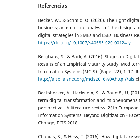
Referencias
Becker, W., & Schmid, O. (2020). The right digita
business: an empirical analysis of the design a
digital strategies in SMEs and LSEs. Business Re
https://doi.org/10.1007/s40685-020-00124-y
Berghaus, S., & Back, A. (2016). Stages in Digit
Results of an Empirical Maturity Study. Medite
Information Systems (MCIS), (Paper 22), 1–17. 
http://aisel.aisnet.org/mcis2016%0Ahttp://ais
el
Bockshecker, A., Hackstein, S., & Baumöl, U. (201
term digital transformation and its phenomena f
perspective - A literature review. 26th Europea
Information Systems: Beyond Digitization - Facet
Change, ECIS 2018.
Chanias, S., & Hess, T. (2016). How digital are w