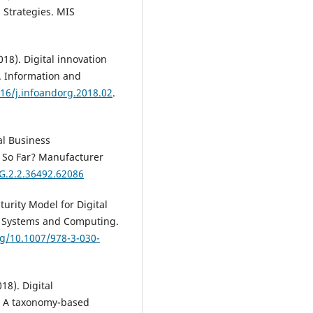
 Strategies. MIS
18). Digital innovation
e. Information and
016/j.infoandorg.2018.02
.
tal Business
 So Far? Manufacturer
RG.2.2.36492.62086
turity Model for Digital
t Systems and Computing.
rg/10.1007/978-3-030-
18). Digital
h: A taxonomy-based