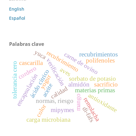
English
Español
Palabras clave
yuca
recubrimiento
carne de ovino
recubrimientos
polifenoles
verificación
cascarilla
tolerancia cero
cordero
aves
ácido cítrico
encapsulación
yogur
sorbato de potasio
almidón
sacrificio
aceite
calidad
materias primas
antioxidante
mango
remolacha
normas, riesgo
color
di-fafs
mipymes
carga microbiana