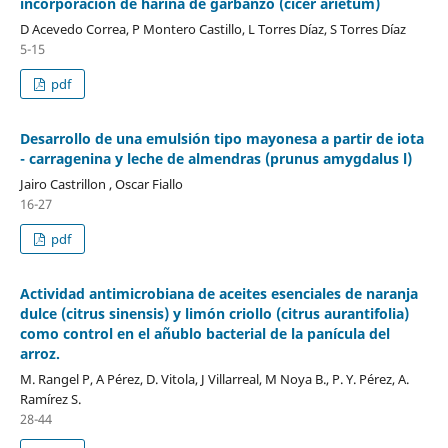
incorporación de harina de garbanzo (cicer arietum)
D Acevedo Correa, P Montero Castillo, L Torres Díaz, S Torres Díaz
5-15
pdf
Desarrollo de una emulsión tipo mayonesa a partir de iota
- carragenina y leche de almendras (prunus amygdalus l)
Jairo Castrillon , Oscar Fiallo
16-27
pdf
Actividad antimicrobiana de aceites esenciales de naranja
dulce (citrus sinensis) y limón criollo (citrus aurantifolia)
como control en el añublo bacterial de la panícula del
arroz.
M. Rangel P, A Pérez, D. Vitola, J Villarreal, M Noya B., P. Y. Pérez, A.
Ramírez S.
28-44