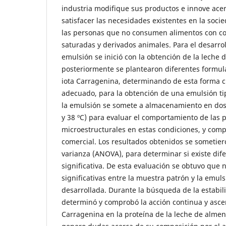
industria modifique sus productos e innove ace
satisfacer las necesidades existentes en la soci
las personas que no consumen alimentos con co
saturadas y derivados animales. Para el desarrol
emulsión se inició con la obtención de la leche 
posteriormente se plantearon diferentes formula
iota Carragenina, determinando de esta forma cu
adecuado, para la obtención de una emulsión ti
la emulsión se somete a almacenamiento en dos
y 38 ºC) para evaluar el comportamiento de las 
microestructurales en estas condiciones, y co
comercial. Los resultados obtenidos se sometier
varianza (ANOVA), para determinar si existe dif
significativa. De esta evaluación se obtuvo que 
significativas entre la muestra patrón y la emul
desarrollada. Durante la búsqueda de la estabil
determinó y comprobó la acción continua y ascen
Carragenina en la proteína de la leche de alme