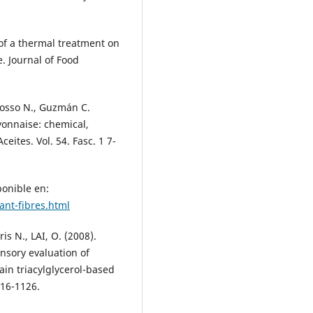
 of a thermal treatment on
. Journal of Food
Grosso N., Guzmán C.
yonnaise: chemical,
eites. Vol. 54. Fasc. 1 7-
ponible en:
ant-fibres.html
ris N., LAI, O. (2008).
ensory evaluation of
in triacylglycerol-based
116-1126.