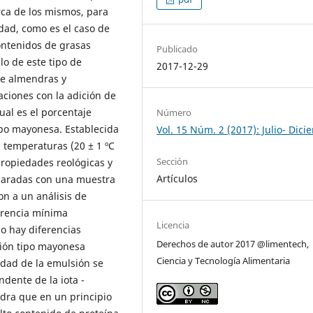
rca de los mismos, para
edad, como es el caso de
ntenidos de grasas
Publicado
lo de este tipo de
2017-12-29
de almendras y
ciones con la adición de
al es el porcentaje
Número
po mayonesa. Establecida
Vol. 15 Núm. 2 (2017): Julio- Dic
 temperaturas (20 ± 1 ºC
Sección
propiedades reológicas y
Artículos
mparadas con una muestra
on a un análisis de
erencia mínima
Licencia
no hay diferencias
Derechos de autor 2017 @limentech,
sión tipo mayonesa
Ciencia y Tecnología Alimentaria
idad de la emulsión se
dente de la iota -
ndra que en un principio