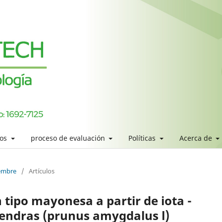
los
proceso de evaluación
Políticas
Acerca de
iembre
/
Artículos
 tipo mayonesa a partir de iota -
mendras (prunus amygdalus l)