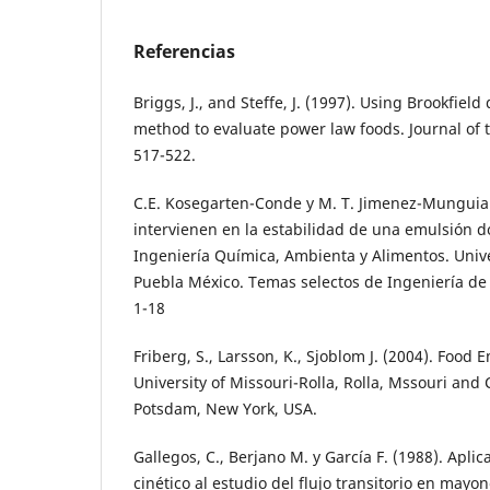
Referencias
Briggs, J., and Steffe, J. (1997). Using Brookfiel
method to evaluate power law foods. Journal of t
517-522.
C.E. Kosegarten-Conde y M. T. Jimenez-Munguia.
intervienen en la estabilidad de una emulsión 
Ingeniería Química, Ambienta y Alimentos. Univ
Puebla México. Temas selectos de Ingeniería de 
1-18
Friberg, S., Larsson, K., Sjoblom J. (2004). Food 
University of Missouri-Rolla, Rolla, Mssouri and 
Potsdam, New York, USA.
Gallegos, C., Berjano M. y García F. (1988). Apl
cinético al estudio del flujo transitorio en mayo