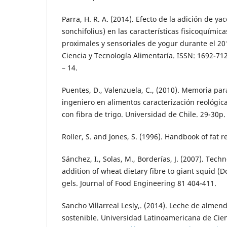
Parra, H. R. A. (2014). Efecto de la adición de y
sonchifolius) en las características fisicoquímica
proximales y sensoriales de yogur durante el 2
Ciencia y Tecnología Alimentaría. ISSN: 1692-71
– 14.
Puentes, D., Valenzuela, C., (2010). Memoria para
ingeniero en alimentos caracterización reológi
con fibra de trigo. Universidad de Chile. 29-30p.
Roller, S. and Jones, S. (1996). Handbook of fat r
Sánchez, I., Solas, M., Borderías, J. (2007). Tech
addition of wheat dietary fibre to giant squid (D
gels. Journal of Food Engineering 81 404-411.
Sancho Villarreal Lesly,. (2014). Leche de almend
sostenible. Universidad Latinoamericana de Cien