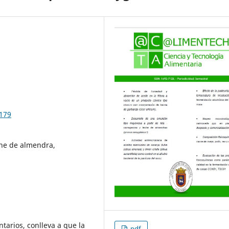
2179
che de almendra,
tarios, conlleva a que la
pdf