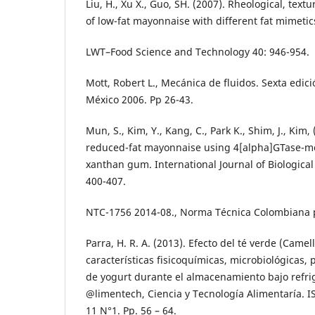
Liu, H., Xu X., Guo, SH. (2007). Rheological, tex
of low-fat mayonnaise with different fat mimetic
LWT–Food Science and Technology 40: 946-954.
Mott, Robert L., Mecánica de fluidos. Sexta edic
México 2006. Pp 26-43.
Mun, S., Kim, Y., Kang, C., Park K., Shim, J., Kim
reduced-fat mayonnaise using 4[alpha]GTase-mo
xanthan gum. International Journal of Biologica
400-407.
NTC-1756 2014-08., Norma Técnica Colombiana
Parra, H. R. A. (2013). Efecto del té verde (Camell
características fisicoquímicas, microbiológicas, 
de yogurt durante el almacenamiento bajo refrig
@limentech, Ciencia y Tecnología Alimentaría. 
11 N°1. Pp. 56 – 64.