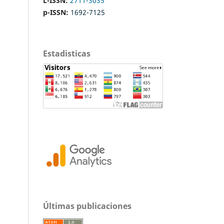
L-ISSN:
2711-3035
p-ISSN:
1692-7125
Estadisticas
Últimas publicaciones