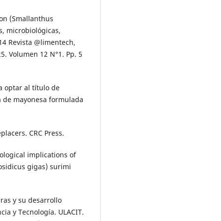
acon (Smallanthus
s, microbiológicas,
014 Revista @limentech,
25. Volumen 12 N°1. Pp. 5
 optar al título de
ca de mayonesa formulada
eplacers. CRC Press.
nological implications of
osidicus gigas) surimi
ras y su desarrollo
cia y Tecnología. ULACIT.