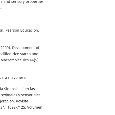
ture and sensory properties
s.
ión. Pearson Educación,
, (2009). Development of
dified rice starch and
l Macromolecules 44(5)
 para mayonesa.
ia Sinensis L.) en las
proximales y sensoriales
eración. Revista
ISSN: 1692-7125. Volumen