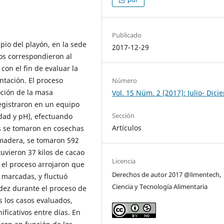
Publicado
ipio del playón, en la sede
2017-12-29
os correspondieron al
con el fin de evaluar la
ntación. El proceso
Número
oción de la masa
Vol. 15 Núm. 2 (2017): Julio- Dic
egistraron en un equipo
Sección
dad y pH), efectuando
Artículos
as se tomaron en cosechas
 madera, se tomaron 592
uvieron 37 kilos de cacao
Licencia
el proceso arrojaron que
Derechos de autor 2017 @limentech,
 marcadas, y fluctuó
Ciencia y Tecnología Alimentaria
cidez durante el proceso de
 los casos evaluados,
ficativos entre días. En