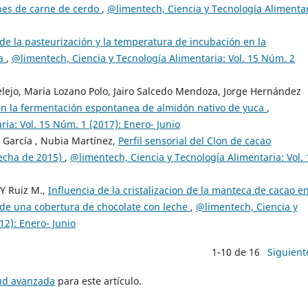
nes de carne de cerdo
,
@limentech, Ciencia y Tecnología Alimentar
 de la pasteurización y la temperatura de incubación en la
ra
,
@limentech, Ciencia y Tecnología Alimentaria: Vol. 15 Núm. 2
elejo, Maria Lozano Polo, Jairo Salcedo Mendoza, Jorge Hernández
en la fermentación espontanea de almidón nativo de yuca
,
ia: Vol. 15 Núm. 1 (2017): Enero- Junio
 García , Nubia Martínez,
Perfil sensorial del Clon de cacao
echa de 2015)
,
@limentech, Ciencia y Tecnología Alimentaria: Vol. 
 Y Ruiz M.,
Influencia de la cristalizacion de la manteca de cacao en
 de una cobertura de chocolate con leche
,
@limentech, Ciencia y
12): Enero- Junio
1-10 de 16
Siguient
tud avanzada
para este artículo.