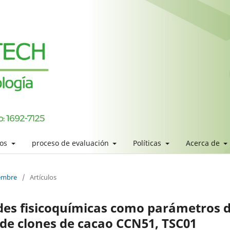
los
proceso de evaluación
Políticas
Acerca de
iembre
/
Artículos
ades fisicoquímicas como parámetros 
 de clones de cacao CCN51, TSC01