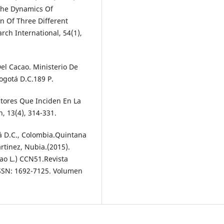
 The Dynamics Of
n Of Three Different
ch International, 54(1),
Del Cacao. Ministerio De
Bogotá D.C.189 P.
actores Que Inciden En La
, 13(4), 314-331.
á D.C., Colombia.Quintana
rtinez, Nubia.(2015).
cao L.) CCN51.Revista
ISSN: 1692-7125. Volumen