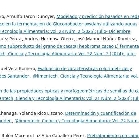
oro, Arnulfo Taron Dunoyer,
Modelado y predicción basados en red
ico en la fermentación de Gluconobacter oxydans utilizando aguas
Tecnología Alimentaria: Vol. 23 Núm. 2 (2025): Julio- Diciembre
guez Pérez , Andrea Hermosa Otero , José Manuel Núñez Ramírez ,
omo subproducto del grano de cacao(Theobroma cacao L) ferment
h, Ciencia y Tecnología Alimentaria: Vol. 22 Núm. 2 (2024): Julio-
nuel Vera Romero,
Evaluación de características colorimétricas y
dades Santander
,
@limentech, Ciencia y Tecnología Alimentaria: Vol.
 de las propiedades ópticas y morfogeométricas de semillas de c
ntech, Ciencia y Tecnología Alimentaria: Vol. 21 Núm. 2 (2023): Jul
Chanaga, Yolanda Rico Lizcano,
Determinación y cuantificación de
tander
,
@limentech, Ciencia y Tecnología Alimentaria: Vol. 22 Núm.
 Rolón Moreno, Luz Alba Caballero Pérez,
Pretratamiento con cam