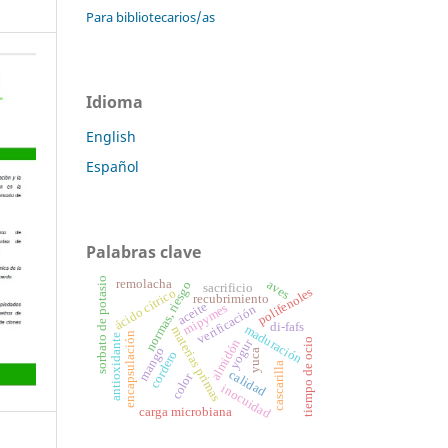
Para bibliotecarios/as
Idioma
English
Español
Palabras clave
sorbato de potasio
remolacha
aves
normas, riesgo
sacrificio
polifenoles
ácido cítrico
recubrimiento
aceite
mipymes
verificación
di-fafs
maduración
materias primas
encapsulación
antioxidante
yogur
tiempo de ocio
almidón
mango
yuca
cordero
cascarilla
calidad
color
inocuidad
carga microbiana