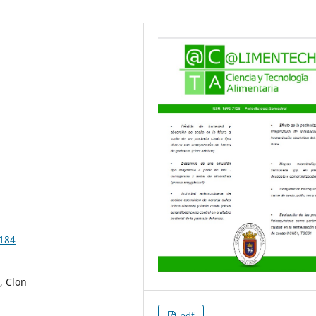
2184
, Clon
pdf