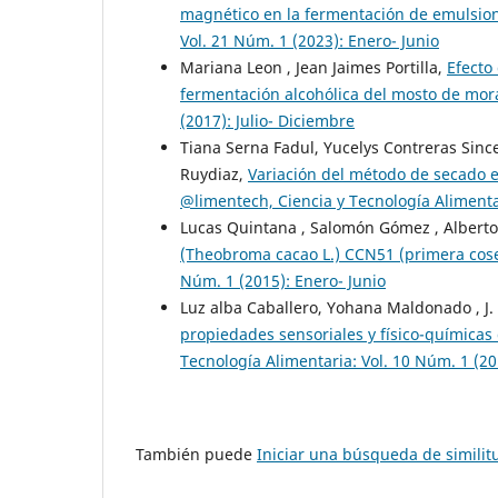
magnético en la fermentación de emulsio
Vol. 21 Núm. 1 (2023): Enero- Junio
Mariana Leon , Jean Jaimes Portilla,
Efecto
fermentación alcohólica del mosto de mo
(2017): Julio- Diciembre
Tiana Serna Fadul, Yucelys Contreras Sinc
Ruydiaz,
Variación del método de secado 
@limentech, Ciencia y Tecnología Alimentar
Lucas Quintana , Salomón Gómez , Alberto
(Theobroma cacao L.) CCN51 (primera cos
Núm. 1 (2015): Enero- Junio
Luz alba Caballero, Yohana Maldonado , J.
propiedades sensoriales y físico-químicas
Tecnología Alimentaria: Vol. 10 Núm. 1 (20
También puede
Iniciar una búsqueda de simili