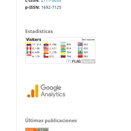
L-ISSN:
2711-3035
p-ISSN:
1692-7125
Estadisticas
Últimas publicaciones