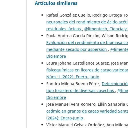
Artículos similares
Rafael González Cuello, Rodrigo Ortega T
neuronales del rendimiento de ácido acét
residuales lácteas
,
@limentech, Ciencia y 
Paola Andrea García Rincón, Wilson Rodrí
Evaluación del rendimiento de biomasa c
mediante secado por aspersión
,
@limentec
Diciembre
Laura Johana Castellanos Suarez, José Ma
fisicoquímicas en licores de cacao varie
Núm. 1 (2022): Enero- Junio
Sandra Milena Bueno Pérez,
Determinación
tipo forastero de diversas cosechas
,
@lime
Diciembre
José Manuel Vera Romero, Elkin Sanabria 
cadmio en granos de cacao variedad San
(2024): Enero-Junio
Víctor Manuel Gelvez Ordoñez, Ana Milena