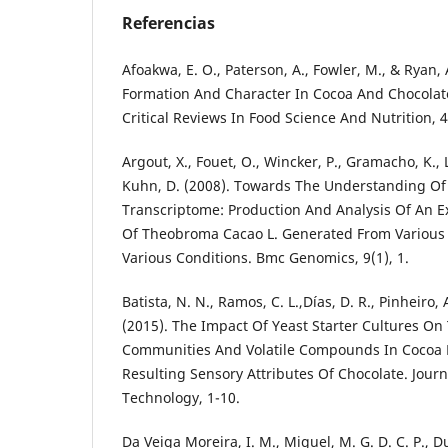
Referencias
Afoakwa, E. O., Paterson, A., Fowler, M., & Ryan, 
Formation And Character In Cocoa And Chocolate:
Critical Reviews In Food Science And Nutrition, 4
Argout, X., Fouet, O., Wincker, P., Gramacho, K., 
Kuhn, D. (2008). Towards The Understanding Of
Transcriptome: Production And Analysis Of An E
Of Theobroma Cacao L. Generated From Various
Various Conditions. Bmc Genomics, 9(1), 1.
Batista, N. N., Ramos, C. L.,Días, D. R., Pinheiro, 
(2015). The Impact Of Yeast Starter Cultures On
Communities And Volatile Compounds In Cocoa 
Resulting Sensory Attributes Of Chocolate. Jour
Technology, 1-10.
Da Veiga Moreira, I. M., Miguel, M. G. D. C. P., Du