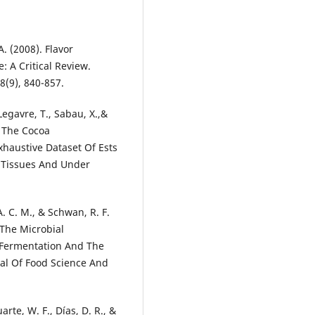
A. (2008). Flavor
 A Critical Review.
8(9), 840-857.
Legavre, T., Sabau, X.,&
 The Cocoa
xhaustive Dataset Of Ests
 Tissues And Under
A. C. M., & Schwan, R. F.
 The Microbial
Fermentation And The
nal Of Food Science And
arte, W. F., Días, D. R., &