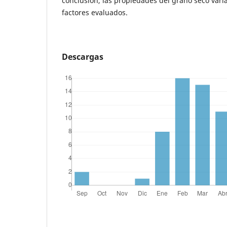
conclusión, las propiedades del grano seco vari
factores evaluados.
Descargas