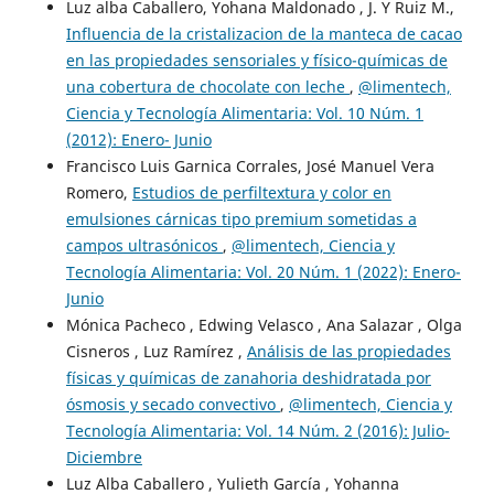
Luz alba Caballero, Yohana Maldonado , J. Y Ruiz M.,
Influencia de la cristalizacion de la manteca de cacao
en las propiedades sensoriales y físico-químicas de
una cobertura de chocolate con leche
,
@limentech,
Ciencia y Tecnología Alimentaria: Vol. 10 Núm. 1
(2012): Enero- Junio
Francisco Luis Garnica Corrales, José Manuel Vera
Romero,
Estudios de perfiltextura y color en
emulsiones cárnicas tipo premium sometidas a
campos ultrasónicos
,
@limentech, Ciencia y
Tecnología Alimentaria: Vol. 20 Núm. 1 (2022): Enero-
Junio
Mónica Pacheco , Edwing Velasco , Ana Salazar , Olga
Cisneros , Luz Ramírez ,
Análisis de las propiedades
físicas y químicas de zanahoria deshidratada por
ósmosis y secado convectivo
,
@limentech, Ciencia y
Tecnología Alimentaria: Vol. 14 Núm. 2 (2016): Julio-
Diciembre
Luz Alba Caballero , Yulieth García , Yohanna