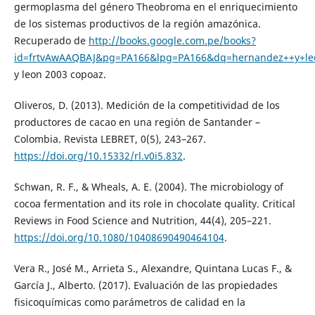
germoplasma del género Theobroma en el enriquecimiento
de los sistemas productivos de la región amazónica.
Recuperado de
http://books.google.com.pe/books?
id=frtvAwAAQBAJ&pg=PA166&lpg=PA166&dq=hernandez++y+le
y leon 2003 copoaz.
Oliveros, D. (2013). Medición de la competitividad de los
productores de cacao en una región de Santander –
Colombia. Revista LEBRET, 0(5), 243–267.
https://doi.org/10.15332/rl.v0i5.832
.
Schwan, R. F., & Wheals, A. E. (2004). The microbiology of
cocoa fermentation and its role in chocolate quality. Critical
Reviews in Food Science and Nutrition, 44(4), 205–221.
https://doi.org/10.1080/10408690490464104
.
Vera R., José M., Arrieta S., Alexandre, Quintana Lucas F., &
García J., Alberto. (2017). Evaluación de las propiedades
fisicoquímicas como parámetros de calidad en la