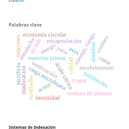
Español
Palabras clave
economía circular
normas, riesgo
cordero
mipymes
remolacha
di-fafs
encapsulación
mango
almidón
yuca
aves
color
materias primas
calidad
verificación
ácido cítrico
sacrificio
recubrimiento
carga microbiana
maduración
polifenoles
ecodiseño
yogur
aceite
sorbato de potasio
inocuidad
Sistemas de Indexación