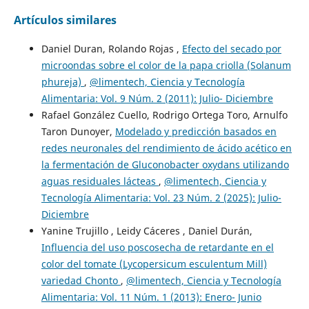
Artículos similares
Daniel Duran, Rolando Rojas ,
Efecto del secado por
microondas sobre el color de la papa criolla (Solanum
phureja)
,
@limentech, Ciencia y Tecnología
Alimentaria: Vol. 9 Núm. 2 (2011): Julio- Diciembre
Rafael González Cuello, Rodrigo Ortega Toro, Arnulfo
Taron Dunoyer,
Modelado y predicción basados en
redes neuronales del rendimiento de ácido acético en
la fermentación de Gluconobacter oxydans utilizando
aguas residuales lácteas
,
@limentech, Ciencia y
Tecnología Alimentaria: Vol. 23 Núm. 2 (2025): Julio-
Diciembre
Yanine Trujillo , Leidy Cáceres , Daniel Durán,
Influencia del uso poscosecha de retardante en el
color del tomate (Lycopersicum esculentum Mill)
variedad Chonto
,
@limentech, Ciencia y Tecnología
Alimentaria: Vol. 11 Núm. 1 (2013): Enero- Junio