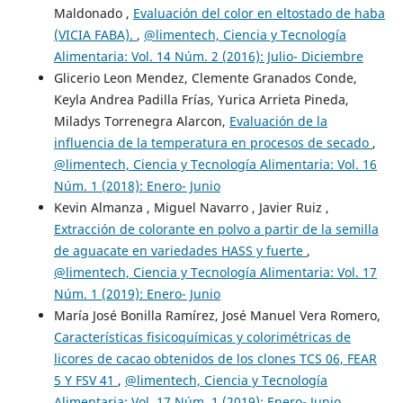
Maldonado ,
Evaluación del color en eltostado de haba
(VICIA FABA).
,
@limentech, Ciencia y Tecnología
Alimentaria: Vol. 14 Núm. 2 (2016): Julio- Diciembre
Glicerio Leon Mendez, Clemente Granados Conde,
Keyla Andrea Padilla Frías, Yurica Arrieta Pineda,
Miladys Torrenegra Alarcon,
Evaluación de la
influencia de la temperatura en procesos de secado
,
@limentech, Ciencia y Tecnología Alimentaria: Vol. 16
Núm. 1 (2018): Enero- Junio
Kevin Almanza , Miguel Navarro , Javier Ruiz ,
Extracción de colorante en polvo a partir de la semilla
de aguacate en variedades HASS y fuerte
,
@limentech, Ciencia y Tecnología Alimentaria: Vol. 17
Núm. 1 (2019): Enero- Junio
María José Bonilla Ramírez, José Manuel Vera Romero,
Características fisicoquímicas y colorimétricas de
licores de cacao obtenidos de los clones TCS 06, FEAR
5 Y FSV 41
,
@limentech, Ciencia y Tecnología
Alimentaria: Vol. 17 Núm. 1 (2019): Enero- Junio