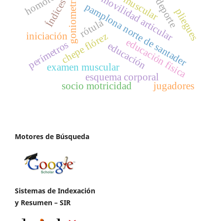
homofobia
goniometría
movilidad articular
deporte
Índices
pamplona norte de santader
pliegues
rótula
chepe flórez
iniciación
educación física
perímetros
educación
examen muscular
esquema corporal
socio motricidad
jugadores
Motores de Búsqueda
Sistemas de Indexación
y Resumen – SIR