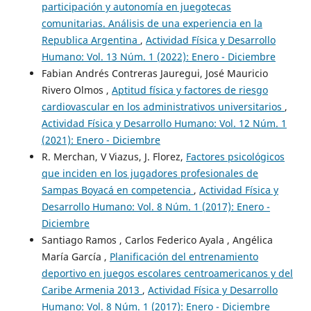
participación y autonomía en juegotecas
comunitarias. Análisis de una experiencia en la
Republica Argentina
,
Actividad Física y Desarrollo
Humano: Vol. 13 Núm. 1 (2022): Enero - Diciembre
Fabian Andrés Contreras Jauregui, José Mauricio
Rivero Olmos ,
Aptitud física y factores de riesgo
cardiovascular en los administrativos universitarios
,
Actividad Física y Desarrollo Humano: Vol. 12 Núm. 1
(2021): Enero - Diciembre
R. Merchan, V Viazus, J. Florez,
Factores psicológicos
que inciden en los jugadores profesionales de
Sampas Boyacá en competencia
,
Actividad Física y
Desarrollo Humano: Vol. 8 Núm. 1 (2017): Enero -
Diciembre
Santiago Ramos , Carlos Federico Ayala , Angélica
María García ,
Planificación del entrenamiento
deportivo en juegos escolares centroamericanos y del
Caribe Armenia 2013
,
Actividad Física y Desarrollo
Humano: Vol. 8 Núm. 1 (2017): Enero - Diciembre